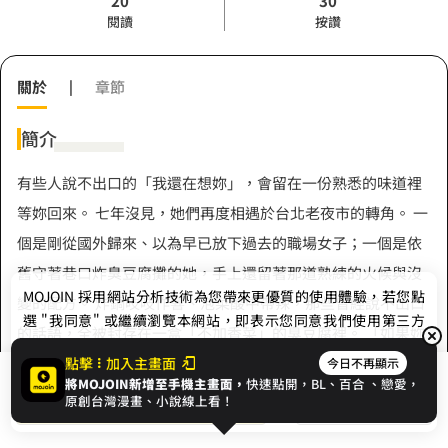
20
30
閱讀
按讚
關於
|
章節
簡介
有些人說不出口的「我還在想妳」，會留在一份熟悉的味道裡
等妳回來。 七年沒見，她們再度相遇於台北老夜市的轉角。 一
個是剛從國外歸來、以為早已放下過去的職場女子；一個是依
舊守著巷口炸臭豆腐攤的她，手上還留著那道熟練的火候與沒
MOJOIN
採用網站分析技術為您帶來更優質的使用體驗，若您點
變的配方。 炸鍋吱吱作響、泡菜酸中帶辣，那些曾經說不出口
選 "我同意" 或繼續瀏覽本網站，即表示您同意我們使用第三方
的話語，全被封存在一盒「不加香菜」的臭豆腐裡。 「如果妳
Cookie，欲瞭解更多資訊請見
隱私權政策
。
偶爾會回來，那我就每天準備一份屬於妳的味道。」 本作是都
點擊
加入主畫面
今日不再顯示
將MOJOIN新增至手機主畫面，
快速點開，BL、
百合
、戀愛，
展開全部
市懷舊系 GL，以台灣夜市為背景，用臭豆腐的獨特氣味寫下兩
我同意
開始閱讀
收藏
原創台灣漫畫、小說線上看！
位女性之間的一段「發酵型愛情」。 沒有轟轟烈烈，只有小心