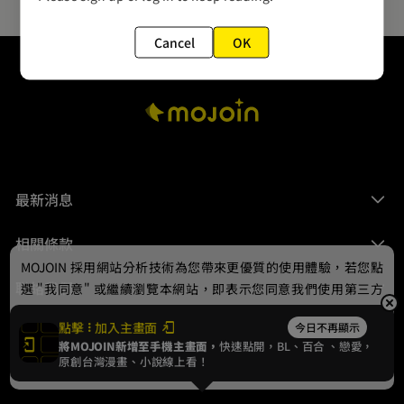
Cancel
OK
最新消息
相關條款
MOJOIN
採用網站分析技術為您帶來更優質的使用體驗，若您點
聯絡我們
選 "我同意" 或繼續瀏覽本網站，即表示您同意我們使用第三方
Cookie，欲瞭解更多資訊請見
隱私權政策
。
點擊
加入主畫面
今日不再顯示
將MOJOIN新增至手機主畫面，
快速點開，BL、
百合
、戀愛，
我同意
原創台灣漫畫、小說線上看！
© 2024 gamania Digital Entertainment Co., Ltd.