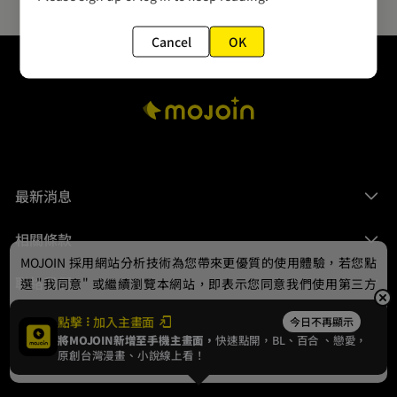
Cancel
OK
最新消息
相關條款
MOJOIN
採用網站分析技術為您帶來更優質的使用體驗，若您點
聯絡我們
選 "我同意" 或繼續瀏覽本網站，即表示您同意我們使用第三方
Cookie，欲瞭解更多資訊請見
隱私權政策
。
點擊
加入主畫面
今日不再顯示
將MOJOIN新增至手機主畫面，
快速點開，BL、
百合
、戀愛，
我同意
原創台灣漫畫、小說線上看！
© 2024 gamania Digital Entertainment Co., Ltd.