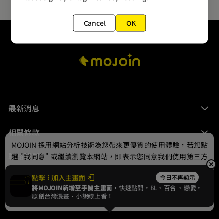
Cancel
OK
最新消息
相關條款
MOJOIN
採用網站分析技術為您帶來更優質的使用體驗，若您點
聯絡我們
選 "我同意" 或繼續瀏覽本網站，即表示您同意我們使用第三方
Cookie，欲瞭解更多資訊請見
隱私權政策
。
點擊
加入主畫面
今日不再顯示
將MOJOIN新增至手機主畫面，
快速點開，BL、
百合
、戀愛，
我同意
原創台灣漫畫、小說線上看！
© 2024 gamania Digital Entertainment Co., Ltd.