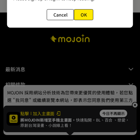
Cancel
OK
最新消息
相關條款
MOJOIN
採用網站分析技術為您帶來更優質的使用體驗，若您點
聯絡我們
選 "我同意" 或繼續瀏覽本網站，即表示您同意我們使用第三方
Cookie，欲瞭解更多資訊請見
隱私權政策
。
點擊
加入主畫面
今日不再顯示
將MOJOIN新增至手機主畫面，
快速點開，BL、
百合
、戀愛，
我同意
原創台灣漫畫、小說線上看！
© 2024 gamania Digital Entertainment Co., Ltd.