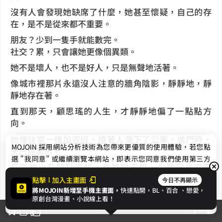
沒有人會發現她缺席了什麼，她甚至懷疑，自己的存
在，是不是從來都不重要。
朋友？少到一隻手就能數完。
社交？累，只會讓她更像個異類。
她不是壞人，也不是好人，只是無聲地活著。
像城市裡那片永遠沒人注意的牆角陰影，靜靜地，靜
靜地存在著。
直到那天，顧思瑤的人生，才靜靜地偏了一點點方
向。
她像往常一樣加完班，擠著人潮下了公車。進門時，
MOJOIN
採用網站分析技術為您帶來更優質的使用體驗，若您點
天已經黑透。
選 "我同意" 或繼續瀏覽本網站，即表示您同意我們使用第三方
瓦斯的火有時點得起，有時點不起，今晚它決定罷
Cookie，欲瞭解更多資訊請見
隱私權政策
。
工。
點擊
加入主畫面
今日不再顯示
將MOJOIN新增至手機主畫面，
快速點開，BL、
百合
、戀愛，
冰箱裡剩下一杯昨晚沒喝完的豆漿和一包泡麵。
我同意
原創台灣漫畫、小說線上看！
思瑤忽然覺得很疲憊，但肚子空空的，還是得對現實
上一章
下一章