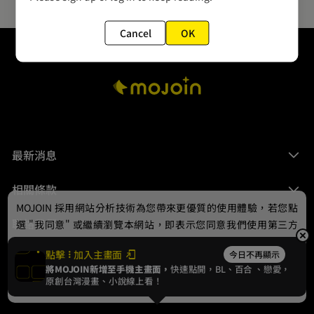
Cancel
OK
最新消息
相關條款
MOJOIN
採用網站分析技術為您帶來更優質的使用體驗，若您點
聯絡我們
選 "我同意" 或繼續瀏覽本網站，即表示您同意我們使用第三方
Cookie，欲瞭解更多資訊請見
隱私權政策
。
點擊
加入主畫面
今日不再顯示
將MOJOIN新增至手機主畫面，
快速點開，BL、
百合
、戀愛，
我同意
原創台灣漫畫、小說線上看！
© 2024 gamania Digital Entertainment Co., Ltd.