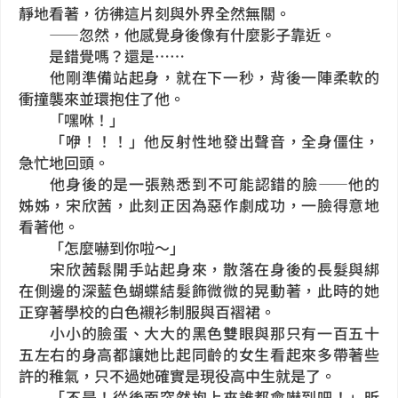
靜地看著，彷彿這片刻與外界全然無關。
——忽然，他感覺身後像有什麼影子靠近。
是錯覺嗎？還是……
他剛準備站起身，就在下一秒，背後一陣柔軟的
衝撞襲來並環抱住了他。
「嘿咻！」
「咿！！！」他反射性地發出聲音，全身僵住，
急忙地回頭。
他身後的是一張熟悉到不可能認錯的臉——他的
姊姊，宋欣茜，此刻正因為惡作劇成功，一臉得意地
看著他。
「怎麼嚇到你啦～」
宋欣茜鬆開手站起身來，散落在身後的長髮與綁
在側邊的深藍色蝴蝶結髮飾微微的晃動著，此時的她
正穿著學校的白色襯衫制服與百褶裙。
小小的臉蛋、大大的黑色雙眼與那只有一百五十
五左右的身高都讓她比起同齡的女生看起來多帶著些
許的稚氣，只不過她確實是現役高中生就是了。
「不是！從後面突然抱上來誰都會嚇到吧！」昕