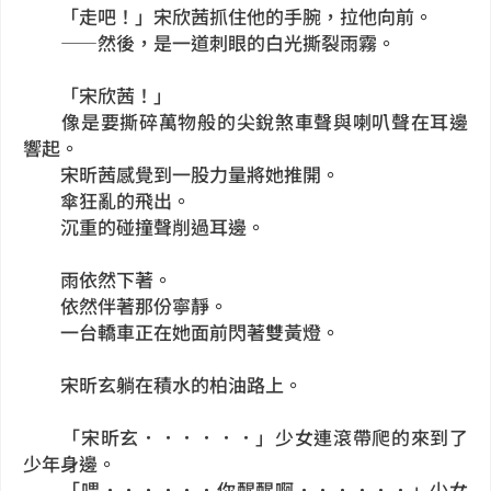
「走吧！」宋欣茜抓住他的手腕，拉他向前。
——然後，是一道刺眼的白光撕裂雨霧。
「宋欣茜！」
像是要撕碎萬物般的尖銳煞車聲與喇叭聲在耳邊
響起。
宋昕茜感覺到一股力量將她推開。
傘狂亂的飛出。
沉重的碰撞聲削過耳邊。
雨依然下著。
依然伴著那份寧靜。
一台轎車正在她面前閃著雙黃燈。
宋昕玄躺在積水的柏油路上。
「宋昕玄．．．．．．」少女連滾帶爬的來到了
少年身邊。
「喂．．．．．．你醒醒啊．．．．．．」少女