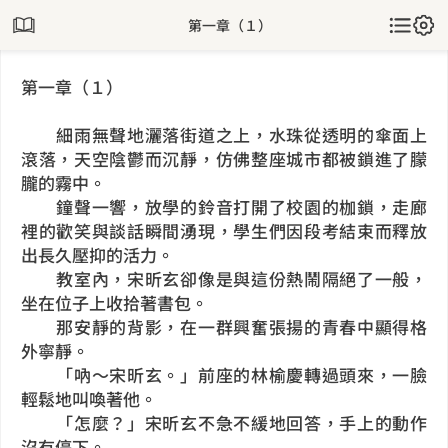
第一章（１）
第一章（１）
細雨無聲地灑落街道之上，水珠從透明的傘面上
滾落，天空陰鬱而沉靜，仿佛整座城市都被鎖進了朦
朧的霧中。
鐘聲一響，放學的鈴音打開了校園的枷鎖，走廊
裡的歡笑與談話瞬間湧現，學生們因段考結束而釋放
出長久壓抑的活力。
教室內，宋昕玄卻像是與這份熱鬧隔絕了一般，
坐在位子上收拾著書包。
那安靜的背影，在一群興奮張揚的青春中顯得格
外寧靜。
「吶～宋昕玄。」前座的林榆慶轉過頭來，一臉
輕鬆地叫喚著他。
「怎麼？」宋昕玄不急不緩地回答，手上的動作
沒有停下。