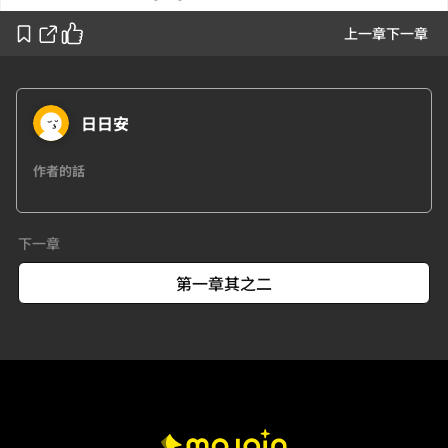
上一章
下一章
日日安
作者的話
下一章
第一章其之二