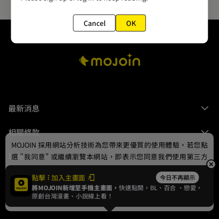
Cancel
OK
最新消息
相關條款
MOJOIN
採用網站分析技術為您帶來更優質的使用體驗，若您點
聯絡我們
選 "我同意" 或繼續瀏覽本網站，即表示您同意我們使用第三方
Cookie，欲瞭解更多資訊請見
隱私權政策
。
點擊
加入主畫面
今日不再顯示
將MOJOIN新增至手機主畫面，
快速點開，BL、
百合
、戀愛，
我同意
原創台灣漫畫、小說線上看！
© 2024 gamania Digital Entertainment Co., Ltd.