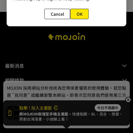
Cancel
OK
最新消息
相關條款
MOJOIN
採用網站分析技術為您帶來更優質的使用體驗，若您點
聯絡我們
選 "我同意" 或繼續瀏覽本網站，即表示您同意我們使用第三方
Cookie，欲瞭解更多資訊請見
隱私權政策
。
點擊
加入主畫面
今日不再顯示
將MOJOIN新增至手機主畫面，
快速點開，BL、
百合
、戀愛，
我同意
原創台灣漫畫、小說線上看！
© 2024 gamania Digital Entertainment Co., Ltd.