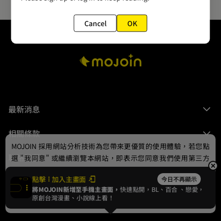
Cancel
OK
最新消息
相關條款
MOJOIN
採用網站分析技術為您帶來更優質的使用體驗，若您點
聯絡我們
選 "我同意" 或繼續瀏覽本網站，即表示您同意我們使用第三方
Cookie，欲瞭解更多資訊請見
隱私權政策
。
點擊
加入主畫面
今日不再顯示
將MOJOIN新增至手機主畫面，
快速點開，BL、
百合
、戀愛，
我同意
原創台灣漫畫、小說線上看！
© 2024 gamania Digital Entertainment Co., Ltd.