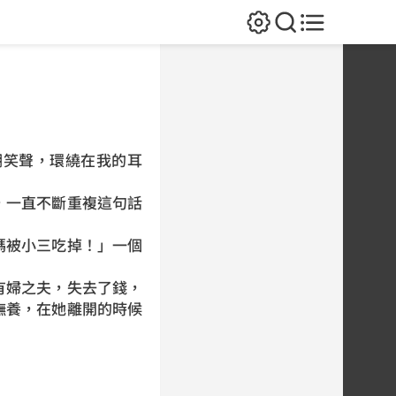
嘲笑聲，環繞在我的耳
，一直不斷重複這句話
媽被小三吃掉！」一個
有婦之夫，失去了錢，
撫養，在她離開的時候