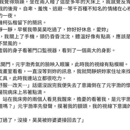
我覺得煩躁，坐在兩人睡了這麼多年的大床上，我感覺反
我的後背。自卑、羞愧、逃避…等千百種不知名的情緒在心
的一夜。
機柯弘楷留下的簡訊。
靜一靜，早餐我帶昊昊吃過了，妳好好休息，愛妳」
，我關上了手機，頭仍昏昏沈沈，體溫好像有點高，應該
不禁風的。
虛弱的身子看著門口監視器，看到了一個高大的身影。
」我開門，元宇渤秀氣的臉映入眼簾，此時我的視線有點模糊。
我畫室看看，一直沒等到妳的訊息，我就問靜妍妳家住址來
工具，此時我連站立都很吃力。
舒服…改天…」話還沒說完我便失去了意識倒在了元宇渤的
醫院病床上吊著點滴。
」站在我床旁的兩個人看見我醒來，擔憂的看著我，是元宇
道嗎？」元宇渤率先發聲，摸著我的額頭，我的視線下意識
打過了，沒接，昊昊被妳婆婆接回去了」