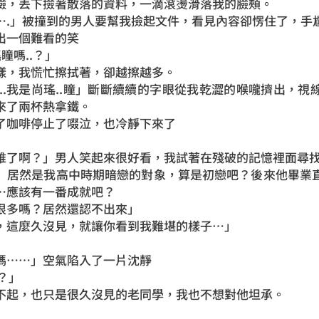
臉，丟下撿著散落的資料，一滴滾燙滑落我的臉頰。
….」被撞到的男人要幫我撿起文件，看見內容卻愣住了，手
出一個難看的笑
瞳嗎..？」
樣，我慌忙擦拭著，卻越擦越多。
…對..我是尚瑤..瞳」斷斷續續的字眼從我乾澀的喉嚨擠出，
來了兩杯熱拿鐵。
了咖啡停止了啜泣，也冷靜下來了
誰了啊？」男人笑起來很好看，我試著在殘破的記憶裡面尋
」居然是我高中時期暗戀的對象，算是初戀吧？後來他畢業
…應該有一番成就吧？
很多嗎？居然還認不出來」
，這麼久沒見，就讓你看到我難堪的樣子…」
」
嗎⋯⋯」空氣陷入了一片沈靜
嗎？」
不起，也只是很久沒見的老同學，我也不想對他坦承。