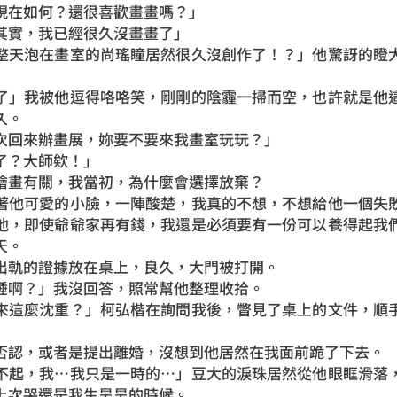
現在如何？還很喜歡畫畫嗎？」
其實，我已經很久沒畫畫了」
整天泡在畫室的尚瑤瞳居然很久沒創作了！？」他驚訝的瞪
了」我被他逗得咯咯笑，剛剛的陰霾一掃而空，也許就是他
久。
次回來辦畫展，妳要不要來我畫室玩玩？」
了？大師欸！」
繪畫有關，我當初，為什麼會選擇放棄？
著他可愛的小臉，一陣酸楚，我真的不想，不想給他一個失
他，即使爺爺家再有錢，我還是必須要有一份可以養得起我
天。
出軌的證據放在桌上，良久，大門被打開。
睡啊？」我沒回答，照常幫他整理收拾。
來這麼沈重？」柯弘楷在詢問我後，瞥見了桌上的文件，順
否認，或者是提出離婚，沒想到他居然在我面前跪了下去。
不起，我…我只是一時的…」豆大的淚珠居然從他眼眶滑落
上次哭還是我生昊昊的時候。