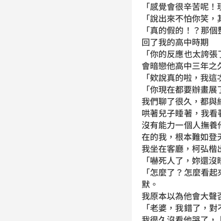
「感覺會很辛苦呢！
「說出來不怕你笑，
「真的假的！？那個
回了我的高中時期
「你的反應也太誇張
會暗戀他高中三年之
「欸說真的啦，我這
「你現在都要辦畫展
我們聊了很久，都與
哄著兒子睡著，我看
沒有能力一個人撫養
在的我，根本難如登
我坐在客廳，柯弘楷
「嚇死人了，妳還沒
「怎麼了？怎麼看起
默。
我原本以為他會大聲
「老婆，我錯了，對
我很久沒看他哭了，