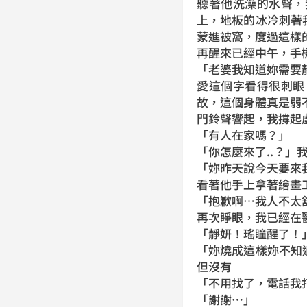
聽著他洗澡的水聲，
上，地板的冰冷刺著
蒙進被窩，度過這樣
再醒來已經中午，手
「老婆我知道妳需要
愛這個字看得很刺眼
故，這個身體真是弱
門鈴聲響起，我撐起
「有人在家嗎？」
「你怎麼來了..？
「妳昨天說今天要來
看著他手上拿著繪畫
「抱歉啊…我人不太
再次睜眼，我已經在
「靜妍！瑤瞳醒了！
「妳燒成這樣妳不知
但沒有
「不用找了，電話我
「謝謝…」