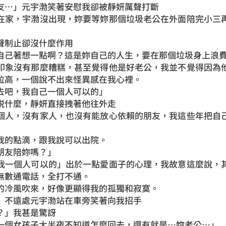
友…」元宇渤笑著安慰我卻被靜妍厲聲打斷
在家，宇渤沒出現，妳要等妳那個垃圾老公在外面陪完小三
聲制止卻沒什麼作用
自己著想一點啊？這是妳自己的人生，要在那個垃圾身上浪
印象沒有那麼糟糕，甚至覺得他是好老公，我並不覺得因為
拉高，一個說不出來怪異感在我心裡。
去吧，我自己一個人可以的」
説什麼，靜妍直接拽著他往外走
個人，沒有家人，也沒有能放心依賴的朋友，我這些年把自
我的點滴，跟我說可以出院。
朋友陪妳嗎？」
我一個人可以的」出於一點愛面子的心理，我故意這麼說，
無數通電話，全打不通。
的冷風吹來，好像更顯得我的孤獨和寂寞。
」不遠處元宇渤站在車旁笑著向我招手
？」我甚是驚訝
一個女孩子大半夜不知道怎麼回去，還有就是…妳老公…」