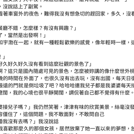
，沒說話上了副駕。
看著車窗外的夜色，難得我沒有想急切的趕回家，多久，沒
餐廳不錯，怎麼樣？有沒有興趣？」
了，當然是出發啊！」
和宇渤在一起，就有一種輕鬆歡樂的感覺，像年輕時一樣，
！」
好久好久好久沒有看到這麼壯觀的景色了」
啊？這只是國內隨處可見的景色，怎麼被妳講的像什麼世外
晚的時間在外面了，也很久沒有出去玩，沒有出國，每天日
最遠的門就是倒垃圾了吧？哈哈哈連我兒子都是我婆婆每天
遼闊，我的心境也很平靜開闊，調侃著自己都不覺得有什麼
婆接兒子嗎？」我仍然笑著，津津有味的欣賞美景，絲毫沒
容僵住了，這個問題，我不敢面對，不敢問自己
婚我沒有去嗎？」我沒說話
我喜歡那麼久的那個女孩，居然放棄了她一直以來的夢想，