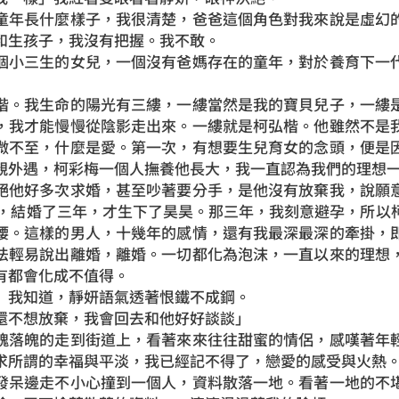
童年長什麼樣子，我很清楚，爸爸這個角色對我來說是虛幻
和生孩子，我沒有把握。我不敢。
個小三生的女兒，一個沒有爸媽存在的童年，對於養育下一
楷。我生命的陽光有三縷，一縷當然是我的寶貝兒子，一縷
，我才能慢慢從陰影走出來。一縷就是柯弘楷。他雖然不是
微不至，什麼是愛。第一次，有想要生兒育女的念頭，便是
親外遇，柯彩梅一個人撫養他長大，我一直認為我們的理想
絕他好多次求婚，甚至吵著要分手，是他沒有放棄我，說願
納，結婚了三年，才生下了昊昊。那三年，我刻意避孕，所以
腰。這樣的男人，十幾年的感情，還有我最深最深的牽掛，
法輕易說出離婚，離婚。一切都化為泡沫，一直以來的理想
有都會化成不值得。
」我知道，靜妍語氣透著恨鐵不成鋼。
還不想放棄，我會回去和他好好談談」
魂落魄的走到街道上，看著來來往往甜蜜的情侶，感嘆著年
求所謂的幸福與平淡，我已經記不得了，戀愛的感受與火熱
發呆邊走不小心撞到一個人，資料散落一地。看著一地的不