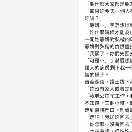
「謝什麼大家都是朋
「如果妳今天一個人
妳嗎？」
「靜妍…」宇渤想出
「妳什麼時候才能為
一開始靜妍對弘楷的
靜妍對弘楷的仇恨值
「我累了，你們先回
「可是…」宇渤還想
諾大的病房剩下我一
識的樣子。
直至深夜，護士拔下
「妳沒有家人或者是
「我老公在忙工作，
不知道，三個小時，
走到醫院門口，刺骨
「走吧！我送妳回去
「你怎麼…沒有回去
「本來有想，但怕妳