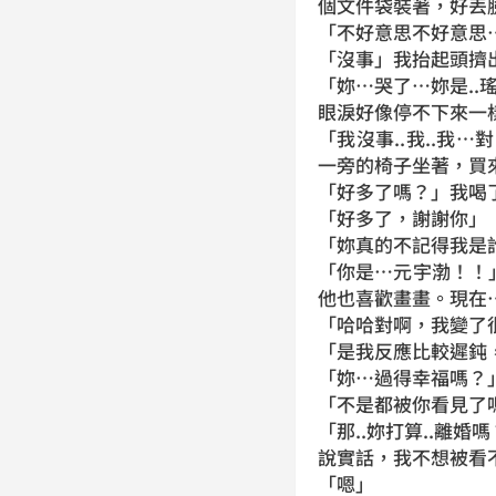
個文件袋裝著，好丟
「不好意思不好意思
「沒事」我抬起頭擠
「妳…哭了…妳是..瑤
眼淚好像停不下來一
「我沒事..我..我
一旁的椅子坐著，買
「好多了嗎？」我喝
「好多了，謝謝你」
「妳真的不記得我是
「你是…元宇渤！！
他也喜歡畫畫。現在
「哈哈對啊，我變了
「是我反應比較遲鈍
「妳…過得幸福嗎？
「不是都被你看見了
「那..妳打算..離婚
說實話，我不想被看
「嗯」