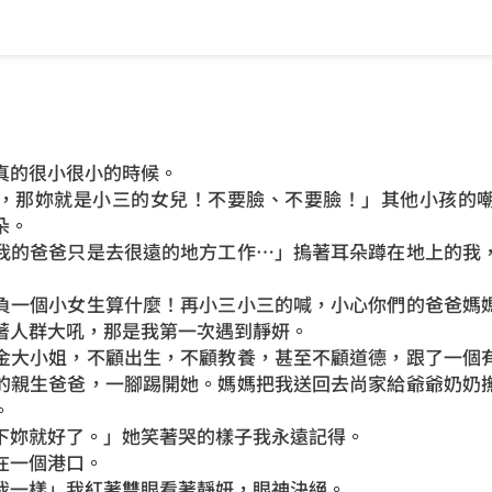
真的很小很小的時候。
，那妳就是小三的女兒！不要臉、不要臉！」其他小孩的
朵。
我的爸爸只是去很遠的地方工作…」摀著耳朵蹲在地上的我
負一個小女生算什麼！再小三小三的喊，小心你們的爸爸媽
著人群大吼，那是我第一次遇到靜妍。
金大小姐，不顧出生，不顧教養，甚至不顧道德，跟了一個
的親生爸爸，一腳踢開她。媽媽把我送回去尚家給爺爺奶奶
。
下妳就好了。」她笑著哭的樣子我永遠記得。
在一個港口。
我一樣」我紅著雙眼看著靜妍，眼神決絕。