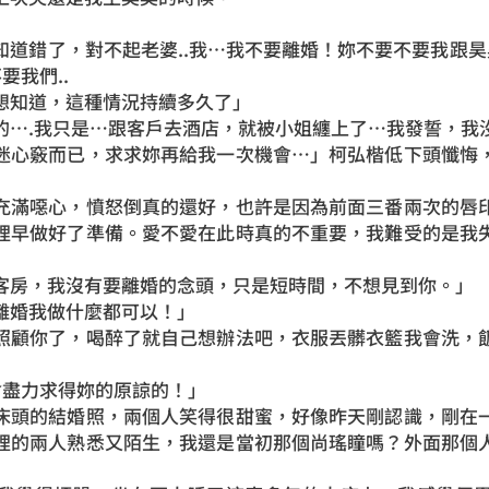
道錯了，對不起老婆..我…我不要離婚！妳不要不要我跟昊
要我們..
想知道，這種情況持續多久了」
的….我只是…跟客戶去酒店，就被小姐纏上了…我發誓，我
迷心竅而已，求求妳再給我一次機會…」柯弘楷低下頭懺悔
充滿噁心，憤怒倒真的還好，也許是因為前面三番兩次的唇
裡早做好了準備。愛不愛在此時真的不重要，我難受的是我
客房，我沒有要離婚的念頭，只是短時間，不想見到你。」
離婚我做什麼都可以！」
照顧你了，喝醉了就自己想辦法吧，衣服丟髒衣籃我會洗，
會盡力求得妳的原諒的！」
床頭的結婚照，兩個人笑得很甜蜜，好像昨天剛認識，剛在
裡的兩人熟悉又陌生，我還是當初那個尚瑤瞳嗎？外面那個