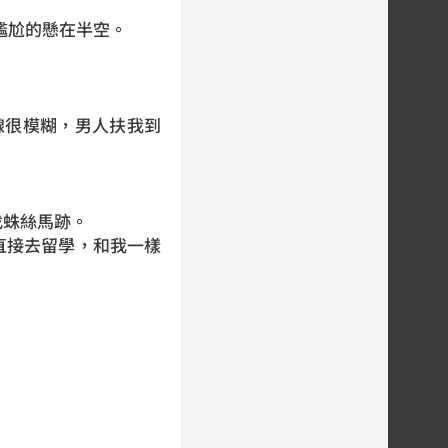
尷尬的懸在半空。
視線很模糊，男人扶我到
找蛛絲馬跡。
直接去留學，和我一樣