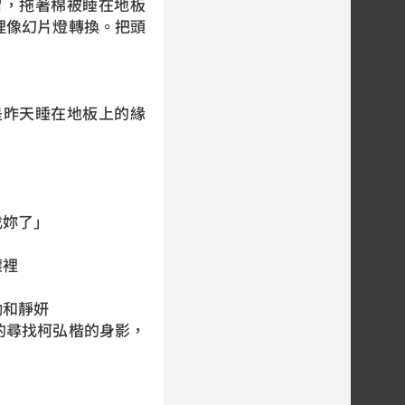
胃，拖著棉被睡在地板
裡像幻片燈轉換。把頭
是昨天睡在地板上的緣
找妳了」
懷裡
渤和靜妍
的尋找柯弘楷的身影，