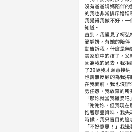
沒有爸爸媽媽陪伴的
的我也非常排斥婚姻
我覺得我做不好，一
知道。
直到，我遇見了柯弘
簡靜妍，有她的陪伴
動告訴我，什麼是無
美家庭中的孩子，父
因為我的過去，我拒
了29歲我才願意接
也義無反顧的為我撐
在我面前，我也沒辦
勞任怨，我放棄的所
「那妳就當我雞婆吧
「謝謝妳，但我現在
抱著那疊資料，我失
時候，我只盲目的追
「不好意思！」我邊