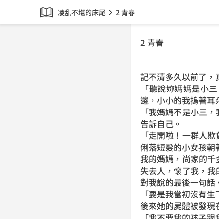
凌乱不堪的床尾
2 青春
chevron_right
2 青春
記不清多久以前了，
「聽說妳媽媽是小三
邊，小小的我摀著耳
「我媽媽不是小三，
告訴自己。
「走開啦！一群人欺
俐落短髮的小女孩朝
我的媽媽，尚家的千
失去人，懷了我，我
對我說的最後一句話
「要是我當初沒有生
後來她的屍體被發現
「我不要我的孩子跟