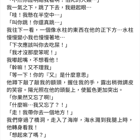
我一氣之下，跳了下去，我避起眼…
「哇！我懸在半空中…」
「叫你跳！你還真跳…」
我往下一看，一個像水柱的東西在他的正下方…水柱
慢慢變小我也慢慢著地…
「下次應該叫你去吃屎！」
「我才沒那麼笨呢！」
我嘟起嘴，不想看他！
「幹嘛！又不理我」
「等一下！你的『又』是什麼意思」
他蹲下敲了敲我的額頭，握住我的手，露出稍微調皮
的笑容。陽光照在他的頭髮上，使藍色更加突出。
「你果然又忘了啊!」
「什麼嘛…我又忘了？！」
「走！我帶你去一個地方！」
我們穿過了橋洞，走入了海岸，海水濺到我腿上時，
他轉身看我！
「想起來了嗎？」