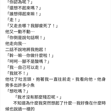
「你認為呢？」
「還想不起來嗎？」
「誰想得起來嘛！」
「走！」
「又走去哪？我腳痠死了！」
他又一動不動…
「你倒是說句話啊！」
他走向我…
二話不說地將我抱起！
「幹…嘛…你做什麼啦！」
「呵呵…腳不是酸嗎？」
「我…自己可以走！」
「我就不！」
他吐了吐舌頭，抱著我一直往前走，我看向他，他身
旁多出許多小魚
「想吃嗎？」
「我才沒有那麼殘忍呢。」
不知道為什麼我突然想起了什麼…我好像在什麼時
候也說過一樣的