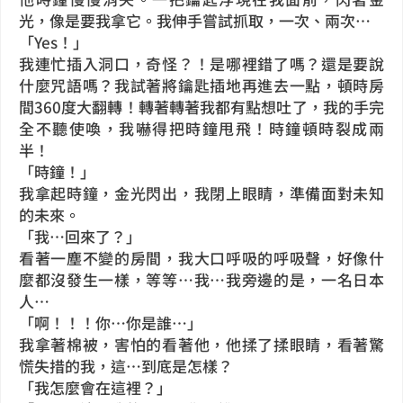
光，像是要我拿它。我伸手嘗試抓取，一次、兩次…
「Yes！」
我連忙插入洞口，奇怪？！是哪裡錯了嗎？還是要說
什麼咒語嗎？我試著將鑰匙插地再進去一點，頓時房
間360度大翻轉！轉著轉著我都有點想吐了，我的手完
全不聽使喚，我嚇得把時鐘甩飛！時鐘頓時裂成兩
半！
「時鐘！」
我拿起時鐘，金光閃出，我閉上眼睛，準備面對未知
的未來。
「我…回來了？」
看著一塵不變的房間，我大口呼吸的呼吸聲，好像什
麼都沒發生一樣，等等…我…我旁邊的是，一名日本
人…
「啊！！！你…你是誰…」
我拿著棉被，害怕的看著他，他揉了揉眼睛，看著驚
慌失措的我，這…到底是怎樣？
「我怎麼會在這裡？」