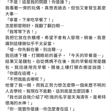
「不是！這是我的問題！你是誰？」
我看著一旁的玩偶，真想丟過去，但怕又會發生甚麼
大事…
「寧夏，下來吃早餐了！」
怎麼那麼剛好，我翻了翻白眼…
「我等等下去！」
我把它放在衣櫃裡，希望不會有人發現。稍後，我意
識到這樣做似乎不太妥當。
「噓…你先躲在著，別出聲…」
我迅速下樓，打開眼前的蓋子。「今天的早餐是…」
結果又是麵包。自從媽媽不在後，我的早餐經常是麵
包。我迅速用完早餐，隨後上樓打開衣櫥並說道：
「你還在這裡。」
「不然我能去哪呢？」
他瞥了我一眼，而我正努力想怎麼帶一個來歷不明的
人去學校。我現在不能動，這到底是怎麼回事！
「我也該自我介紹了吧!我的名字是天海清寺。是希特
德海的水神！」
「你…我管你是誰…你怎麼會在這！」