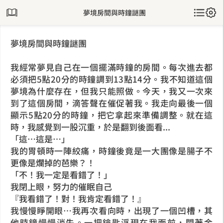
夢境房間與時鐘謎團
夢境房間與時鐘謎團
我經常夢見自己在一個擺滿時鐘的房間。每次進去都
必須把5點20分的時鐘調到13點14分。我不知道這個
夢境為什麼存在，但我只能照做。今天，我又一次來
到了這個房間，滴答聲在催促著我。我走向最後一個
顯示5點20分的時鐘，把它拿起來準備調整。就在這
時，我感覺到一股沉重，於是翻到後面看...
「這…這是…」
我的胃頓時一陣絞痛，時鐘後竟是一大團像是腸子不
更像是爛掉的芭樂？！
「不！我一定是看錯了！」
我閉上眼，努力的催眠自己
『我看錯了！對！我肯定看錯了！』
我慢慢睜開眼…我再次看向時，出現了一個凹槽，其
他時鐘慢慢消失。一把鑰匙浮現在我面前，閃著金