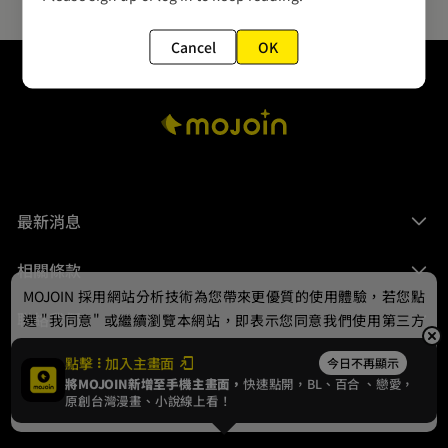
Cancel
OK
最新消息
相關條款
MOJOIN
採用網站分析技術為您帶來更優質的使用體驗，若您點
聯絡我們
選 "我同意" 或繼續瀏覽本網站，即表示您同意我們使用第三方
Cookie，欲瞭解更多資訊請見
隱私權政策
。
點擊
加入主畫面
今日不再顯示
將MOJOIN新增至手機主畫面，
快速點開，BL、
百合
、戀愛，
我同意
原創台灣漫畫、小說線上看！
© 2024 gamania Digital Entertainment Co., Ltd.