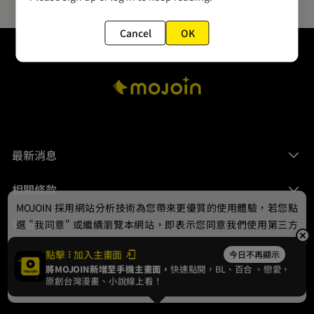
Cancel
OK
最新消息
相關條款
MOJOIN
採用網站分析技術為您帶來更優質的使用體驗，若您點
聯絡我們
選 "我同意" 或繼續瀏覽本網站，即表示您同意我們使用第三方
Cookie，欲瞭解更多資訊請見
隱私權政策
。
點擊
加入主畫面
今日不再顯示
將MOJOIN新增至手機主畫面，
快速點開，BL、
百合
、戀愛，
我同意
原創台灣漫畫、小說線上看！
© 2024 gamania Digital Entertainment Co., Ltd.