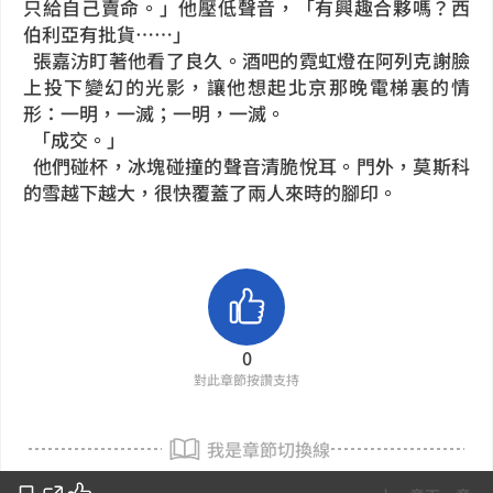
只給自己賣命。」他壓低聲音，「有興趣合夥嗎？西
伯利亞有批貨……」
張嘉汸盯著他看了良久。酒吧的霓虹燈在阿列克謝臉
上投下變幻的光影，讓他想起北京那晚電梯裏的情
形：一明，一滅；一明，一滅。
「成交。」
他們碰杯，冰塊碰撞的聲音清脆悅耳。門外，莫斯科
的雪越下越大，很快覆蓋了兩人來時的腳印。
0
對此章節按讚支持
我是章節切換線