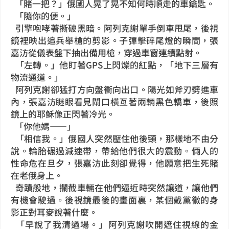
「賭一把？」俄國人晃了晃不知何時順走的車鑰匙。
「隨你的便。」
引擎咆哮著撕破黑暗。阿列克謝單手倒車甩尾，後視
鏡裡映出追兵舉槍的剪影。子彈擊碎尾燈的瞬間，張
嘉汸從儀表盤下抽出備用槍，穿過車窗連續點射。
「左轉。」他盯著GPS上閃爍的紅點，「地下三層有
物流通道。」
阿列克謝卻猛打方向盤衝向出口。陽光如斧刃劈進車
內，張嘉汸瞇眼看見閘口橫亙著兩輛黑色轎車，後照
鏡上的耶穌像正閃著冷光。
「你他媽——」
「相信我。」俄國人突然壓住他後頸，那樣地不由分
說。輪胎碾過減速帶，帶給他們很大的震動。倆人的
性命危在旦夕，張嘉汸此刻卻覺得，他願意把生死賭
在老俄身上。
奇蹟般地，攔截車輛在他們逼近時突然讓道，讓他們
有機會駛過。後視鏡最後的畫面裏，某個戴黨徽的身
影正對耳麥說著什麼。
「早說了我清過場。」阿列克謝吹開遮住視線的金