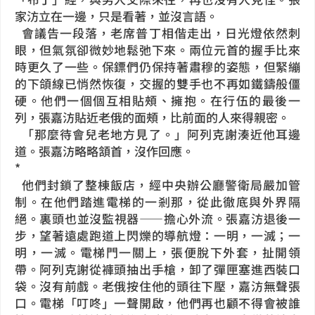
家汸立在一邊，只是看著，並沒言語。
會議告一段落，老席普丁相偕走出，日光燈依然刺
眼，但氣氛卻微妙地鬆弛下來。兩位元首的握手比來
時更久了一些。保鏢們仍保持著肅穆的姿態，但緊繃
的下頜線已悄然恢復，交握的雙手也不再如鐵鑄般僵
硬。他們一個個互相貼頰、擁抱。在行伍的最後一
列，張嘉汸貼近老俄的面頰，比前面的人來得親密。
「那麼待會兒老地方見了。」阿列克謝湊近他耳邊
道。張嘉汸略略頷首，沒作回應。
*
他們封鎖了整棟飯店，經中央辦公廳警衛局嚴加管
制。在他們踏進電梯的一剎那，從此徹底與外界隔
絕。裏頭也並沒監視器——擔心外流。張嘉汸退後一
步，望著遠處跑道上閃爍的導航燈：一明，一滅；一
明，一滅。電梯門一關上，張便脫下外套，扯開領
帶。阿列克謝從褲頭抽出手槍，卸了彈匣塞進西裝口
袋。沒有前戲。老俄按住他的頭往下壓，嘉汸無聲張
口。電梯「叮咚」一聲開啟，他們再也顧不得會被誰