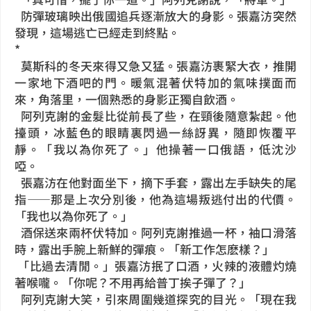
防彈玻璃映出俄國追兵逐漸放大的身影。張嘉汸突然
發現，這場逃亡已經走到終點。
*
莫斯科的冬天來得又急又猛。張嘉汸裹緊大衣，推開
一家地下酒吧的門。暖氣混著伏特加的氣味撲面而
來，角落里，一個熟悉的身影正獨自飲酒。
阿列克謝的金髮比從前長了些，在頸後隨意紮起。他
擡頭，冰藍色的眼睛裏閃過一絲訝異，隨即恢覆平
靜。「我以為你死了。」他操著一口俄語，低沈沙
啞。
張嘉汸在他對面坐下，摘下手套，露出左手缺失的尾
指——那是上次分別後，他為這場叛逃付出的代價。
「我也以為你死了。」
酒保送來兩杯伏特加。阿列克謝推過一杯，袖口滑落
時，露出手腕上新鮮的彈痕。「新工作怎麽樣？」
「比過去清閒。」張嘉汸抿了口酒，火辣的液體灼燒
著喉嚨。「你呢？不用再給普丁挨子彈了？」
阿列克謝大笑，引來周圍幾道探究的目光。「現在我