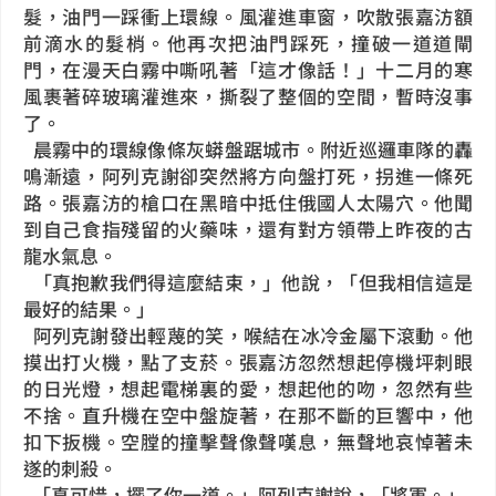
髮，油門一踩衝上環線。風灌進車窗，吹散張嘉汸額
前滴水的髮梢。他再次把油門踩死，撞破一道道閘
門，在漫天白霧中嘶吼著「這才像話！」十二月的寒
風裹著碎玻璃灌進來，撕裂了整個的空間，暫時沒事
了。
晨霧中的環線像條灰蟒盤踞城市。附近巡邏車隊的轟
鳴漸遠，阿列克謝卻突然將方向盤打死，拐進一條死
路。張嘉汸的槍口在黑暗中抵住俄國人太陽穴。他聞
到自己食指殘留的火藥味，還有對方領帶上昨夜的古
龍水氣息。
「真抱歉我們得這麼結束，」他說，「但我相信這是
最好的結果。」
阿列克謝發出輕蔑的笑，喉結在冰冷金屬下滾動。他
摸出打火機，點了支菸。張嘉汸忽然想起停機坪刺眼
的日光燈，想起電梯裏的愛，想起他的吻，忽然有些
不捨。直升機在空中盤旋著，在那不斷的巨響中，他
扣下扳機。空膛的撞擊聲像聲嘆息，無聲地哀悼著未
遂的刺殺。
「真可惜，擺了你一道。」阿列克謝說，「將軍。」