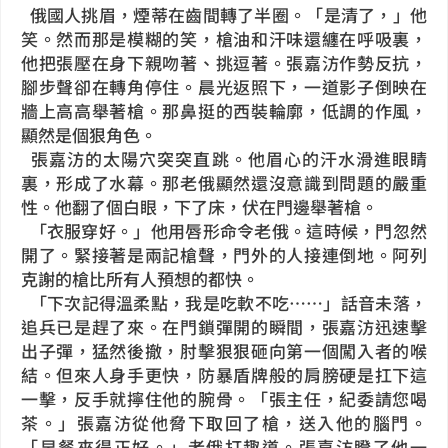
俄國人挑眉，煙蒂在齒間轉了半圈。「是清了，」他
笑。然而那是模糊的笑，槍油和汗味還纏在呼吸裏，
他把張壓在身下親吻著、挑逗著。張嘉汸作勢反抗，
腳步聲卻在轉角停住。晨光返照下，一道影子倒映在
牆上高高舉著槍。那鼻挺的西裝輪廓，低調的作風，
顯然是個狠角色。
張嘉汸的太陽穴突突直跳。他眉心的汗水滑進眼睛
裏，形成了水幕。那老俄顯然還沒意識到問題的嚴重
性。他翻了個白眼，下了床，伏在門邊舉著槍。
「衣服穿好。」他用唇形命令老俄。這時候，門忽然
開了。緊接著是兩記槍聲，門外的人接連倒地。阿列
克謝的槍比所有人預想的都快。
「下次記得溫柔點，我是吃軟不吃……」話音未落，
追兵已是趕了來。在門鎖彈開的瞬間，張嘉汸迅速擊
出子彈，猛然後撤，肘擊狠狠砸向第一個闖入者的喉
結。但來人身手更快，防暴盾牌般的肩膀硬是扛下這
一擊，反手就擰住他的腕骨。「張主任，紀委請您喝
茶。」張嘉汸從他脅下取回了槍，送入他的腦門。
「早餐來得正好。」老俄打趣道。張嘉汸瞪了他一