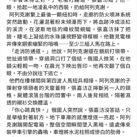
眼，拾起一地凌亂中的西裝，扔給阿列克謝。
阿列克謝繫上最後一顆紐扣時，走廊的防火噴淋系統
突然啟動。花灑混著粉末傾瀑而下，將血跡沖成淡紅
的溪流，在波斯地毯的織紋間蜿蜒。張嘉汸抹了把
臉，睫毛上凝結的水珠讓視野變得模糊。他聽見電梯
井傳來鋼索繃緊的嗡鳴——至少三組人馬在路上。
「走消防通道。」他說。阿列克謝還在鏡前打領帶。
他扯過領帶，穿過洞口打了個結。俄國人微笑，在他
額尖輕輕一吻，在晨光下映出唇印。他再次翻了個白
眼，不由分說往下逃亡。
他們在樓梯間與第四波人馬短兵相接。阿列克謝的子
彈射穿領頭者的天靈蓋時，張嘉汸正擰斷另一人的頸
椎。屍體滾落台階的悶響中，兩人後背相抵，隔著濕
透的襯衫交換體溫。
「你心跳真快。」俄國人突然說。張嘉汸沒答話，只
是舉槍對著前方。地下車庫的感應燈逐一亮起。阿列
克謝踹開配電箱，整個空間瞬間墜入黑暗。遠處傳來
裝甲車引擎的轟鳴，車燈將水泥柱照成慘白的肋骨。