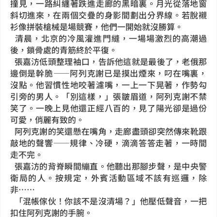
撞見，一路糾纏著跌進走廊的黑暗裏。月光從落地窗
斜切進來，在兩個交疊的身影間劃出分界線。若脫襯
衫像拼裝槍械是場競賽，他們一開始就沒勝算。
清晨，北京的冷風灌進門縫，一場場激烈的高潮過
後，鎖骨處的青筋終於平復。
張嘉汸低頭整理袖口，告訴他這就是最後了，老俄那
邊倒是幹脆——阿列克謝已是摸出煙來，叼在嘴裏，
沒點。他習慣性地咬著濾嘴，一上一下晃著，作勢勾
引旁的男人。「別這樣，」張皺眉道，阿列克謝不禁
笑了。一晚上見他還正經八百的，見了陽光卻是過份
可愛，俏麗有致的。
阿列克謝的笑還懸在嘴角，走廊盡頭卻突然傳來靴跟
敲地的聲響——規律、冷硬，滴滴答答走著，一時間
走不完。
張嘉汸的背脊瞬間繃直。他聽出那腳步聲，是中央警
衛局的人。按規定，外賓活動區域不該有巡邏，除
非……
「混帳傢伙！你該不是沒清場？」他壓低聲音，一把
扣住阿列克謝的手腕。