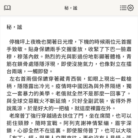
秘，謐
秘，謐
停機坪上夜晚也開著日光燈，下機的時候兩位元首握
手致敬。貼身保鑣兩手交握垂放，收緊了下巴一臉肅
穆，穆落內斂。熱烈的光與影過份地彰顯著體格，青
筋在鎖骨處隱隱浮現，即使沒施氣力，也像對立在擂
台兩端，一觸即發。
左右首兩個保鑣穿著藏青西裝，釦眼上現出一截槍
柄，隱隱露出冷光。疫情時中國因為與外界隔絕，獨
立一套暴力的美學。老俄就全然不是那麼一回事了。
與全球交惡戰火不斷延燒，只好全副武裝，省得外界
說風涼，於是好大的一把槍，就這麼裸露在外。
老席普丁強行穿越過去扶住了門，坐在席間，也可以
扼住頸脖，隨時宣戰。阿列克謝神情緊繃，眉宇深
鎖，心卻全然不在這裏。即使服侍普丁，也可以大啖
「布丁」經，與男人交際來往，再也沒有人見怪。張