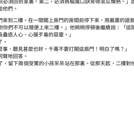
前必須回到家裏。第二，必須將驅魔口訣背得滾瓜爛熟。」
給他們。
們來到二樓。在一間關上房門的房間前停下來，用嚴肅的語
咐你們不可以隨便上來二樓。」他稍稍停頓後繼續說：「這
長蠱惑人心、心腸歹毒的惡靈。」
了。
麼事、聽見甚麼也好，千萬不要打開這扇門！明白了嗎？」
同聲地回答。
了，留下兩個受驚的小孩呆呆站在那裏。從那天起，二樓對