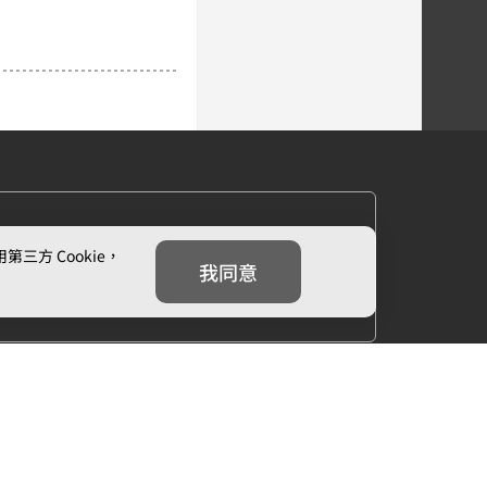
方 Cookie，
我同意
下一章
3.惡靈的誘惑