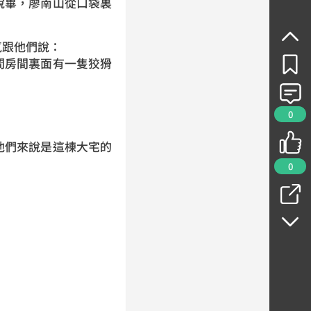
說畢，廖南山從口袋裏
氣跟他們說：
間房間裏面有一隻狡猾
0
他們來說是這棟大宅的
0