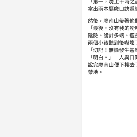
「第一，晚上十時之
拿出兩本驅魔口訣遞
然後，廖南山帶著他
「最後，沒有我的吩
陰險、詭計多端、擅
兩個小孩聽到後嚇壞
「切記！無論發生甚
「明白。」二人異口
說完廖南山便下樓去
禁地。