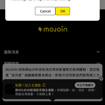
Cancel
OK
最新消息
相關條款
MOJOIN
採用網站分析技術為您帶來更優質的使用體驗，若您點
聯絡我們
選 "我同意" 或繼續瀏覽本網站，即表示您同意我們使用第三方
Cookie，欲瞭解更多資訊請見
隱私權政策
。
點擊
加入主畫面
今日不再顯示
將MOJOIN新增至手機主畫面，
快速點開，BL、
百合
、戀愛，
我同意
原創台灣漫畫、小說線上看！
© 2024 gamania Digital Entertainment Co., Ltd.