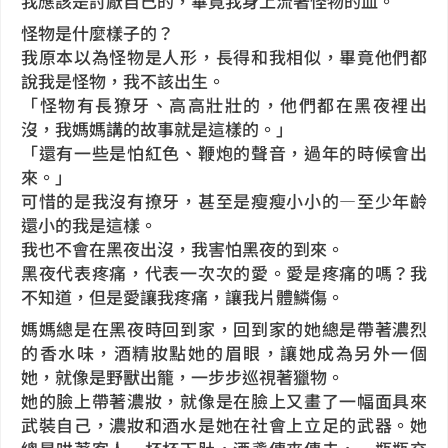
我應該是討厭自己的，畢竟我身上流著怪物的血。
怪物是什麼樣子的？
我原本以為怪物是人形，長得和我相似，畢竟他們都
說我是怪物，我不該出生。
「怪物有長獠牙、高高壯壯的，他們都在黑夜裡出
沒，我媽媽講的故事就是這樣的。」
「還有一些是怕紅色、鞭炮的聲音，過年的時候會出
來。」
可惜的是我沒有撩牙，甚至是瘦瘦小小的—至少年齡
還小的我是這樣。
我也不會在黑夜出沒，我害怕黑夜的到來。
黑夜代表疼痛，代表一次次的愛。愛是疼痛的嗎？我
不知道，但是愛讓我疼痛，讓我片體鱗傷。
媽媽總是在黑夜時回到家，回到家的她總是帶著濃烈
的香水味，酒精妝點她的眉眼，讓她成為另外一個
她，就像是野獸出籠，一步步巡視著獵物。
她的臉上帶著濃妝，就像是在臉上又畫了一幅面具來
武裝自己，濃妝和酒水是她在社會上立足的武器。她