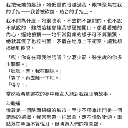
我把玩她的髮絲，她低垂的眼越過我，眼神聚焦在我
的手指——我曾被砍傷、癒合的手指上。
我不問為什麼。她很聰明，不去問不該問的，也不說
不該說的。雖然這樣會讓我想逼她開口，想看看她的
內心，逼她狼狽——她平常發瘋的樣子可不算狼狽，
她就算瘋了也控制著，矛盾在她身上不衝突，讓我想
逼她到極限。
「哎，你有在聽我說話嗎？少酒少菸，醫生說的你多
少聽聽。」
「嗯嗯，有，我在聽呢。」
「算了，再去睡一下吧。」
「得令！」
當然我希望這次的夢中瘋女人能對我說睡前故事。
3.追捕
倫敦是一個陰雨綿綿的城市，至少不帶傘出門是一個
錯誤的選擇。我常常帶一把黑傘，走在倫敦街頭。雨
點落在傘面不算悅耳，但勝過人們的喧鬧聲。