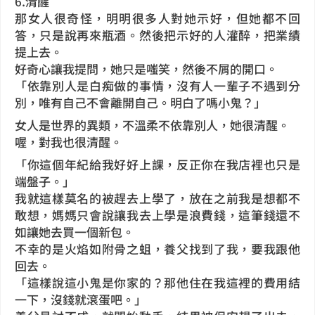
6.清醒
那女人很奇怪，明明很多人對她示好，但她都不回
答，只是說再來瓶酒。然後把示好的人灌醉，把業績
提上去。
好奇心讓我提問，她只是嗤笑，然後不屑的開口。
「依靠別人是白痴做的事情，沒有人一輩子不遇到分
別，唯有自己不會離開自己。明白了嗎小鬼？」
女人是世界的異類，不溫柔不依靠別人，她很清醒。
喔，對我也很清醒。
「你這個年紀給我好好上課，反正你在我店裡也只是
端盤子。」
我就這樣莫名的被趕去上學了，放在之前我是想都不
敢想，媽媽只會說讓我去上學是浪費錢，這筆錢還不
如讓她去買一個新包。
不幸的是火焰如附骨之蛆，養父找到了我，要我跟他
回去。
「這樣說這小鬼是你家的？那他住在我這裡的費用結
一下，沒錢就滾蛋吧。」