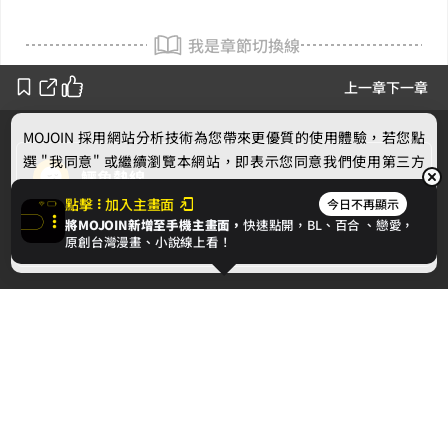
我是章節切換線
上一章
下一章
MOJOIN
採用網站分析技術為您帶來更優質的使用體驗，若您點
選 "我同意" 或繼續瀏覽本網站，即表示您同意我們使用第三方
鱷魚熱線
Cookie，欲瞭解更多資訊請見
隱私權政策
。
點擊
加入主畫面
今日不再顯示
作者的話
將MOJOIN新增至手機主畫面，
快速點開，BL、
百合
、戀愛，
我同意
原創台灣漫畫、小說線上看！
下一章
不尋常的隊伍