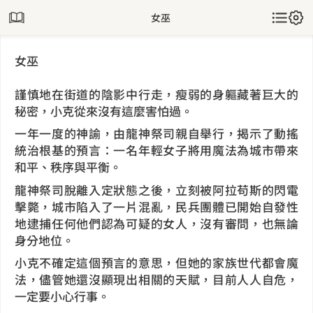
女巫
女巫
謹慎地在街道的陰影中行走，瘦弱的身軀藏著巨大的
秘密，小克從來沒有這麼害怕過。
一年一度的神諭，由龍神祭司親自舉行，揭示了動搖
統治根基的預言：一名年輕女子將用魔法為城市帶來
和平、秩序與平衡。
龍神祭司脫離入定狀態之後，立刻被阿拉苟斯的閃電
擊斃，城市陷入了一片混亂，民兵團體已開始自發性
地逮捕任何他們認為可疑的女人，沒有審問，也無論
身分地位。
小克不確定這個預言的意思，但她的家族世代都會魔
法，儘管她還沒顯現出相關的天賦，目前人人自危，
一定要小心行事。