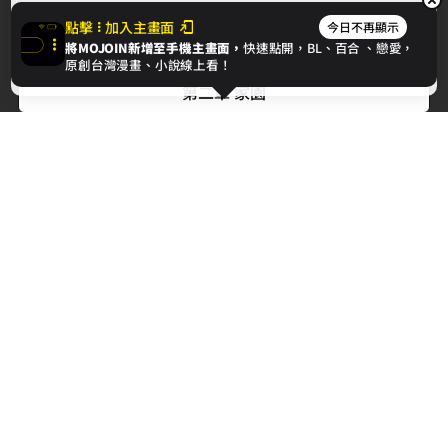
Cookie，欲瞭解更多資訊請見
隱私權政策
。
點擊
加入主畫面
今日不再顯示
將MOJOIN新增至手機主畫面，
快速點開，BL、
百合
、戀愛，
下一章
我同意
原創台灣漫畫、小說線上看！
第二章 家園
最新消息
相關條款
聯絡我們