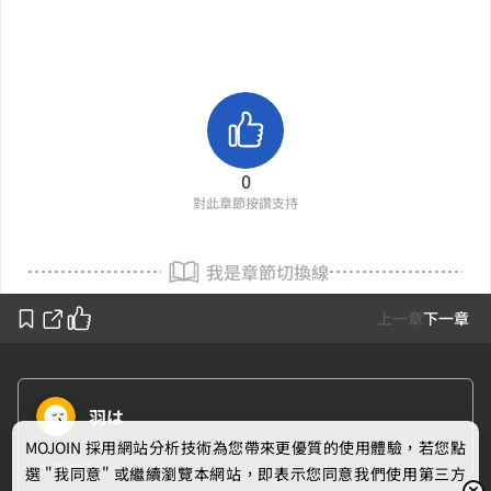
0
對此章節按讚支持
我是章節切換線
上一章
下一章
羽は
MOJOIN
採用網站分析技術為您帶來更優質的使用體驗，若您點
作者的話
選 "我同意" 或繼續瀏覽本網站，即表示您同意我們使用第三方