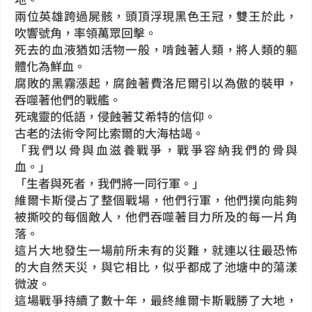
兩位英雄跨過屍骸，頭頂浮現黑色王冠，雙王於此，
吹響號角，率領萬眾回擊。
死去的血液猶如活物一般，啃蝕著人類，將人類的軀
體化為鮮血。
腐敗的黑霧漲起，腐蝕著費洛尼爾引以為傲的裝甲，
吞噬著他們的戰艦。
死魂靈的低語，侵蝕著艾希特的信仰。
古老的法術令阿比索爾的大海枯竭。
「我們以骨與血滋養戰爭，戰爭容納我們的骨與
血。」
「生者與死者，我們將一同行軍。」
維爾卡斯侵占了整個戰場，他們行軍，他們撲向能夠
被撕咬的每個敵人，他們吞噬著目力所及的每一片角
落。
這片大地發生一場前所未有的災難，就連以往最恐怖
的大自然天災，與它相比，似乎都成了池塘中的蕩漾
微波。
這場戰爭持續了數十年，最終維爾卡斯戰勝了大地，