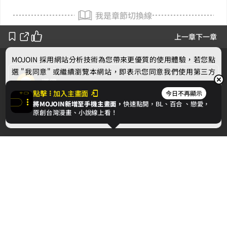
我是章節切換線
上一章
下一章
MOJOIN
採用網站分析技術為您帶來更優質的使用體驗，若您點
選 "我同意" 或繼續瀏覽本網站，即表示您同意我們使用第三方
漢堡
Cookie，欲瞭解更多資訊請見
隱私權政策
。
點擊
加入主畫面
今日不再顯示
將MOJOIN新增至手機主畫面，
快速點開，BL、
百合
、戀愛，
作者的話
我同意
原創台灣漫畫、小說線上看！
下一章
鄰居