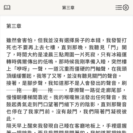
第三章
第三章
雖然會害怕，但我並沒有選擇房子的本錢，我發誓打
死也不要再上去七樓，直到那晚，我聽見「門」開
了，時間大約是凌晨三點周圍一片死寂，只有冰箱運
轉時偶爾傳出的低鳴。那時候我剛準備入睡，突然樓
上「咿呀」一聲，一道沉重而僵硬的門軸聲，在我頭
頂緩緩響起，我等了又等，並沒有聽見關門的聲音。
接著，是腳步聲，我知道那不是人會發出的聲音，刷
──拖──刷──拖──，摩擦聲一路從走廊尾部，
慢慢朝樓梯間靠近。我的喉嚨無法發出任何聲音，我
鼓起勇氣走到門口望著門縫下方的陰影，直到那聲音
也停在了我家門前。沒有敲門，我們隔著門凝視彼
此。
隔天早上醒來我發現自己睡在客廳地板上，手裡還握
著一把鑰匙，而且房間門是開著的，我知道那把鑰匙