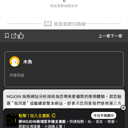
對此章節按讚支持
我是章節切換線
上一章
下一章
木魚
作者的話
下一章
MOJOIN
採用網站分析技術為您帶來更優質的使用體驗，若您點
選 "我同意" 或繼續瀏覽本網站，即表示您同意我們使用第三方
第四章
Cookie，欲瞭解更多資訊請見
隱私權政策
。
點擊
加入主畫面
今日不再顯示
將MOJOIN新增至手機主畫面，
快速點開，BL、
百合
、戀愛，
我同意
原創台灣漫畫、小說線上看！