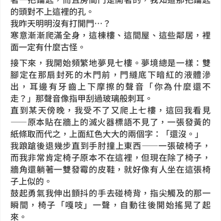
的頭對不上這裡的孔。
我昨天明明沒有打開門…？
寒意漸漸爬滿全身，這棟樓、這間屋、這些鄰居，裡
面一定有什麼古怪。
接下來，我開始頻繁地夢見七樓。夢境總是一樣：雙
腳定在那扇封死的木門前，門縫底下暗紅的液體滲
出，耳邊有牙齒上下摩擦的聲音「你為什麼還不
走？」那聲音像指甲刮過玻璃般刺耳。
直到某天傍晚，我受不了又爬上七樓，這回我看見
——原本貼在牆上的滅火器標語不見了，一張發黃的
紙條取而代之，上面紅色大大的兩個字：「還沒。」
我踉蹌後退幾步直到手肘撞上東西——一張破椅子，
而我非常肯定椅子原本不在這裡，但現在除了椅子，
牆角還躺著一雙發霉的皮鞋，就好像有人坐在這張椅
子上似的。
鼓起勇氣我伸出顫抖的手去碰椅背，指尖觸及的那一
瞬間，椅子「嘎吱」一聲，自動往後開始搖晃了起
來。