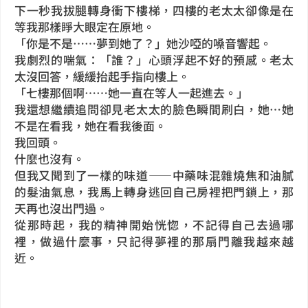
下一秒我拔腿轉身衝下樓梯，四樓的老太太卻像是在
等我那樣睜大眼定在原地。
「你是不是……夢到她了？」她沙啞的嗓音響起。
我劇烈的喘氣：「誰？」心頭浮起不好的預感。老太
太沒回答，緩緩抬起手指向樓上。
「七樓那個啊……她一直在等人一起進去。」
我還想繼續追問卻見老太太的臉色瞬間刷白，她…她
不是在看我，她在看我後面。
我回頭。
什麼也沒有。
但我又聞到了一樣的味道——中藥味混雜燒焦和油膩
的髮油氣息，我馬上轉身逃回自己房裡把門鎖上，那
天再也沒出門過。
從那時起，我的精神開始恍惚，不記得自己去過哪
裡，做過什麼事，只記得夢裡的那扇門離我越來越
近。