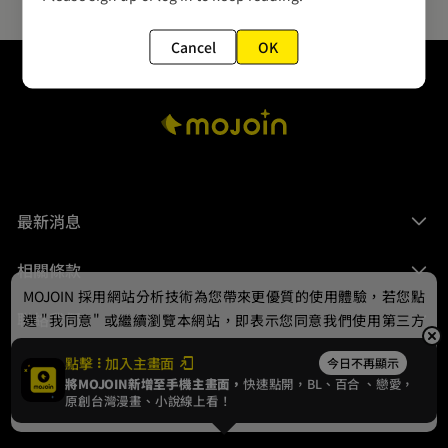
Cancel
OK
最新消息
相關條款
MOJOIN
採用網站分析技術為您帶來更優質的使用體驗，若您點
聯絡我們
選 "我同意" 或繼續瀏覽本網站，即表示您同意我們使用第三方
Cookie，欲瞭解更多資訊請見
隱私權政策
。
點擊
加入主畫面
今日不再顯示
將MOJOIN新增至手機主畫面，
快速點開，BL、
百合
、戀愛，
我同意
原創台灣漫畫、小說線上看！
© 2024 gamania Digital Entertainment Co., Ltd.