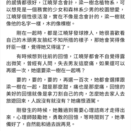
的感情都很好，江曉芽念會計，梁一樹念植物系，可
以想見是一個務實的少女和森林系少男的校園戀愛，
江曉芽個性很活潑，實在不像是念會計的，梁一樹就
像他的名字一樣，木的像棵樹。
剛在一起時，都是江曉芽發球撩人，她很喜歡看
自己的木頭男友臉紅不知所措的樣子，那她會笑得像
奸臣一樣，覺得她又得逞了。
有時候想到往前的回憶，江曉芽都會不自覺得露
出微笑，曾經有人問，失去男友這麼痛，如果還可以
再選一次，她還要梁一樹在一起嗎？
要的，要的，要的，再選一百次，她都會選擇跟
梁一樹在一起，甜是那麼甜，痛也是那麼痛，回憶的
美好的回憶就像是拿刀割自己的肉，怎麼她去家人去
旅遊回來，人說沒有就沒有？她痛恨酒駕。
剛發生的時候，她難過到需要心理諮商才走得出
來，心理師鼓勵她，勇敢的回憶，等時間到了，她準
備好了，自然能和過去說再見。