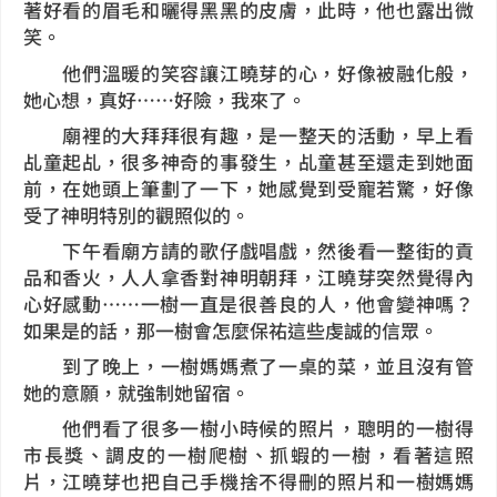
著好看的眉毛和曬得黑黑的皮膚，此時，他也露出微
笑。
他們溫暖的笑容讓江曉芽的心，好像被融化般，
她心想，真好……好險，我來了。
廟裡的大拜拜很有趣，是一整天的活動，早上看
乩童起乩，很多神奇的事發生，乩童甚至還走到她面
前，在她頭上筆劃了一下，她感覺到受寵若驚，好像
受了神明特別的觀照似的。
下午看廟方請的歌仔戲唱戲，然後看一整街的貢
品和香火，人人拿香對神明朝拜，江曉芽突然覺得內
心好感動……一樹一直是很善良的人，他會變神嗎？
如果是的話，那一樹會怎麼保祐這些虔誠的信眾。
到了晚上，一樹媽媽煮了一桌的菜，並且沒有管
她的意願，就強制她留宿。
他們看了很多一樹小時候的照片，聰明的一樹得
市長獎、調皮的一樹爬樹、抓蝦的一樹，看著這照
片，江曉芽也把自己手機捨不得刪的照片和一樹媽媽