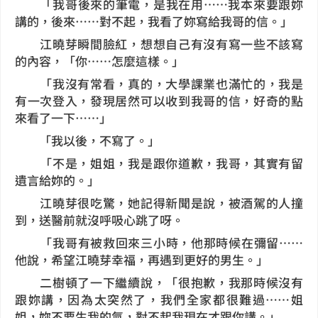
「我哥後來的筆電，是我在用……我本來要跟妳
講的，後來……對不起，我看了妳寫給我哥的信。」
江曉芽瞬間臉紅，想想自己有沒有寫一些不該寫
的內容，「你……怎麼這樣。」
「我沒有常看，真的，大學課業也滿忙的，我是
有一次登入，發現居然可以收到我哥的信，好奇的點
來看了一下……」
「我以後，不寫了。」
「不是，姐姐，我是跟你道歉，我哥，其實有留
遺言給妳的。」
江曉芽很吃驚，她記得新聞是說，被酒駕的人撞
到，送醫前就沒呼吸心跳了呀。
「我哥有被救回來三小時，他那時候在彌留……
他說，希望江曉芽幸福，再遇到更好的男生。」
二樹頓了一下繼續說，「很抱歉，我那時候沒有
跟妳講，因為太突然了，我們全家都很難過……姐
姐，妳不要生我的氣，對不起我現在才跟你講。」