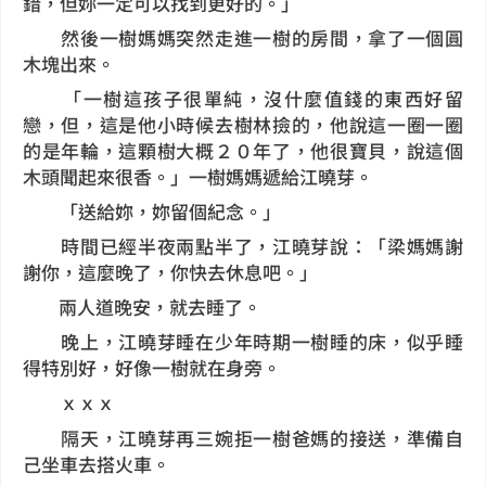
錯，但妳一定可以找到更好的。」
然後一樹媽媽突然走進一樹的房間，拿了一個圓
木塊出來。
「一樹這孩子很單純，沒什麼值錢的東西好留
戀，但，這是他小時候去樹林撿的，他說這一圈一圈
的是年輪，這顆樹大概２０年了，他很寶貝，說這個
木頭聞起來很香。」一樹媽媽遞給江曉芽。
「送給妳，妳留個紀念。」
時間已經半夜兩點半了，江曉芽說：「梁媽媽謝
謝你，這麼晚了，你快去休息吧。」
兩人道晚安，就去睡了。
晚上，江曉芽睡在少年時期一樹睡的床，似乎睡
得特別好，好像一樹就在身旁。
ｘｘｘ
隔天，江曉芽再三婉拒一樹爸媽的接送，準備自
己坐車去搭火車。