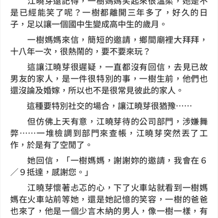
江曉芽還記得，一樹媽媽笑起來很溫柔，她是不
是已經能笑了呢？一樹都離開三年多了，好久的日
子，足以讓一個國中生變成高中生的歲月。
一樹媽媽來信，簡短的邀請，鄉間廟裡大拜拜，
十八年一次，很熱鬧的，要不要來玩？
這讓江曉芽很遲疑，一直都沒有回信，去見已故
男友的家人，是一件很特別的事，一樹生前，他們也
還沒論及婚嫁，所以也不是很常見彼此的家人。
這種要特別社交的場合，讓江曉芽很猶豫……
但仿佛上天有意，江曉芽待的公司部門，涉嫌舞
弊……一堆檢調到部門來查帳，江曉芽突然丟了工
作，於是有了空閒了。
她回信，「一樹媽媽，謝謝妳的邀請，我會在６
／９抵達，感謝您。」
江曉芽懷著忐忑的心，下了火車站就看到一樹媽
媽在火車站前等她，還是她記憶的笑容，一樹的爸爸
也來了，他是一個少言木納的男人，像一樹一樣，有