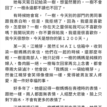
她每天寫日記給梁一樹，想當然爾的，一樹不會
回了，一樹永遠都不讀也不回了。
有時候她會寫，「一樹，今天別的部門的男同事
跟我表白喲，但是，我拒絕了，因為，我還是喜歡
你，怎麼辦？一樹，你在天之靈保祐我可以不喜歡你
嗎？我開玩笑的，你不要保祐我，我還是很喜歡你，
我今天很想你，今天是想你的第１２００天。」
某一天，江曉芽，居然ＥＭＡＩＬ信箱中，收到
梁一樹媽媽的來信，他們在一起的時候，還那麼年
輕，一樹是南部人，她只記得，一樹的媽媽是純樸的
婦人，魯肉飯一絕，一樹每次回家再北上念書，都會
帶兩大袋滷汁，他會說，「我媽說，一袋給曉芽。」
然後江曉芽會笑得像傻妹一樣，覺得被男友家人疼
愛，是一件好幸福的事。
好多年了，她還記得一樹媽媽在喪禮時的表情，
跟她一樣，兩人都面無表情，人經歷大悲後，臉上只
剩下麻木，不會有更多的表情了。