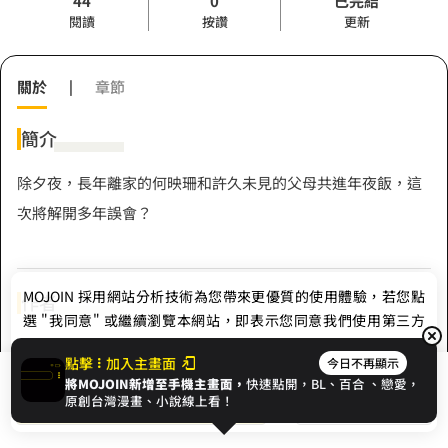
44
0
已完結
閱讀
按讚
更新
關於
|
章節
簡介
除夕夜，長年離家的何映珊和許久未見的父母共進年夜飯，這
次將解開多年誤會？
MOJOIN
採用網站分析技術為您帶來更優質的使用體驗，若您點
作者
選 "我同意" 或繼續瀏覽本網站，即表示您同意我們使用第三方
Cookie，欲瞭解更多資訊請見
隱私權政策
。
秀政
點擊
加入主畫面
今日不再顯示
將MOJOIN新增至手機主畫面，
快速點開，BL、
百合
、戀愛，
我同意
開始閱讀
收藏
原創台灣漫畫、小說線上看！
Hashtag