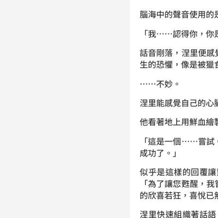
腦海中的聲音使用的
「我……認得你，你
話音剛落，涅里便感
生的恐懼，像是被獵
……不妙。
涅里能感覺自己的心
他看著地上用鮮血繪
「這是一個……嘗試
成功了。」
似乎是這樣的回覆讓
「為了讓您甦醒，我
的欣喜若狂，喜悅已
涅里快速組織著話語