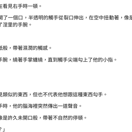
在看見右手時一頓。
開了一個口，半透明的觸手從裂口伸出，在空中扭動著，像
了涅里的手腕。
舐般，帶著濕潤的觸感。
手腕，繞著手掌纏繞，直到觸手尖端勾上了他的小指。
見類似的東西，但也不代表他想跟這種東西勾手。
手時，他的腦海裡突然傳出一道聲音。
像是許久未開口般，帶著不自然的停頓。
？」