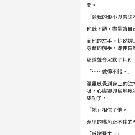
間。
「願我的渺小與愚昧
他低下頭，盡量讓自
而他的左手，悄然握
身體的觸手，即使這
那道聲音沉默了片刻
「……做得不錯。」
涅里感覺到身上的注
吸，心臟卻興奮地瘋
成功了。
「祂」相信了他。
涅里的嘴角止不住的
「感謝吾主。」