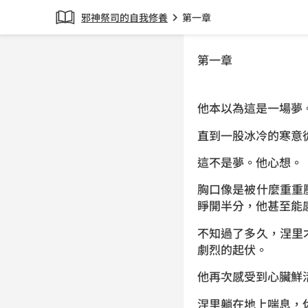
邪神祭司的自我修養
第一章
chevron_right
第一章
他本以為這是一場夢
直到一股冰冷的寒意
這不是夢。他心想。
胸口像是被什麼重重
睜開半分，他甚至能
不知過了多久，涅里
劇烈的起伏。
他再次感受到心臟鮮
涅里躺在地上喘息，