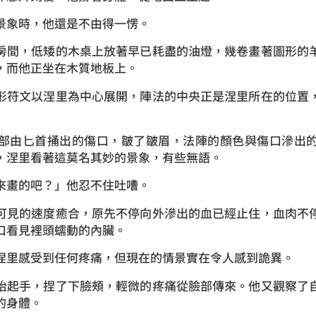
景象時，他還是不由得一愣。
房間，低矮的木桌上放著早已耗盡的油燈，幾卷畫著圖形的
，而他正坐在木質地板上。
形符文以涅里為中心展開，陣法的中央正是涅里所在的位置
部由匕首捅出的傷口，皺了皺眉，法陣的顏色與傷口滲出
，涅里看著這莫名其妙的景象，有些無語。
來畫的吧？」他忍不住吐嘈。
可見的速度癒合，原先不停向外滲出的血已經止住，血肉不
口看見裡頭蠕動的內臟。
涅里感受到任何疼痛，但現在的情景實在令人感到詭異。
抬起手，捏了下臉頰，輕微的疼痛從臉部傳來。他又觀察了
的身體。