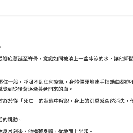
。
從腳底蔓延至脊骨，意識如同被澆上一盆冰涼的水，讓他瞬
壓住一般，呼吸不到任何空氣，身體僵硬地連手指蜷曲都辦
感覺到從後背逐漸蔓延開來的血。
才終於從「死亡」的狀態中解脫，身上的沉重感突然消失，
活的跳動。
休息片刻後，他撐著身體，從地面上坐起。