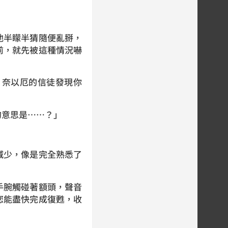
他半矇半猜隨便亂掰，
前，就先被這種情況嚇
，奈以厄的信徒發現你
的意思是……？」
減少，像是完全熟悉了
手腕觸碰著額頭，聲音
您能盡快完成復甦，收