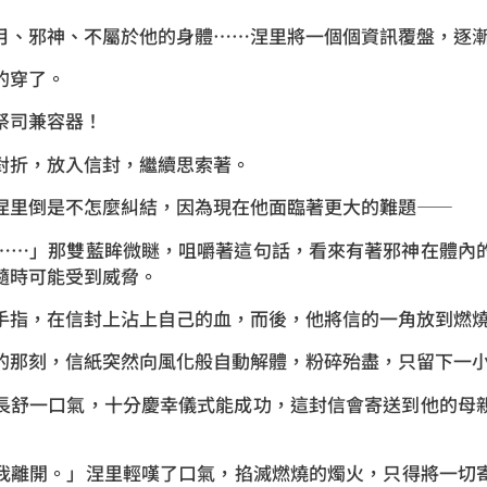
月、邪神、不屬於他的身體……涅里將一個個資訊覆盤，逐
的穿了。
祭司兼容器！
對折，放入信封，繼續思索著。
涅里倒是不怎麼糾結，因為現在他面臨著更大的難題——
……」那雙藍眸微瞇，咀嚼著這句話，看來有著邪神在體內
隨時可能受到威脅。
手指，在信封上沾上自己的血，而後，他將信的一角放到燃
的那刻，信紙突然向風化般自動解體，粉碎殆盡，只留下一
長舒一口氣，十分慶幸儀式能成功，這封信會寄送到他的母
我離開。」涅里輕嘆了口氣，掐滅燃燒的燭火，只得將一切