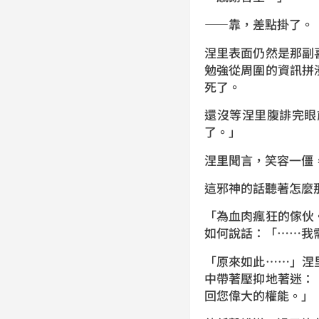
——靠，差點掛了。
涅里表面仍然是那副
勉強從周圍的資訊拼
死了。
還沒等涅里腹誹完眼
了。」
涅里聞言，笑容一僵
這邪神的話聽著怎麼
「為血肉瘋狂的傢伙
如何說話：「……我
「原來如此……」涅
中帶著壓抑地著迷：
回您偉大的權能。」