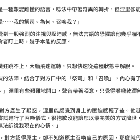
是一種艱澀難懂的語言，唸法中帶著奇異的轉折，但涅里卻
是……我的祭司。為何、召喚我？」
覺到一股強烈的注視與壓迫感，無法言語的恐懼讓他幾乎喘
食者盯上時，幾乎本能的反應。
臟狂跳不止，大腦飛速運轉，只想快速從這種狀態中解脫。
製的法陣，結合了對方口中的「祭司」和「召喚」，內心有
。」涅里有些艱難地開口，聲音帶著啞意，只覺得喉嚨乾澀
對方產生了疑惑，涅里能感覺到身上的壓迫感輕了些。他
嘗試進行了召喚儀式。很抱歉沒能讓您以最完美的方式降世
無法訴說我現在的心情。」
，對方認得原主，卻不知道原主召喚自己的原因，那麼就