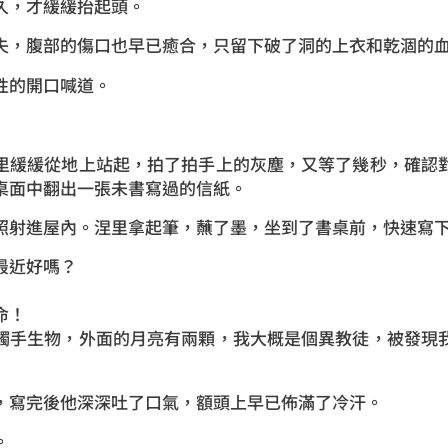
久，才緩緩抬起頭。
失，腹部的傷口也早已癒合，只留下破了洞的上衣和乾涸的
性的開口喊道。
里緩緩從地上站起，拍了拍手上的灰塵，又等了幾秒，確認
桌面中翻出一張未書寫過的信紙。
照射進屋內。涅里拿起筆，蘸了墨，坐到了書桌前，快速寫
最近好嗎？
命！
觸手生物，外面的月亮有兩顆，我大概是個異教徒，被發現
，寫完後他深深吐了口氣，額頭上早已佈滿了冷汗。
。