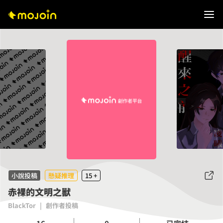
小說投稿
懸疑推理
15 +
赤裸的文明之獸
BlackTor
|
創作者投稿