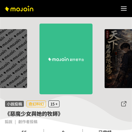
小說投稿
奇幻科幻
15 +
《惡魔少女與她的牧師》
狐說
|
創作者投稿