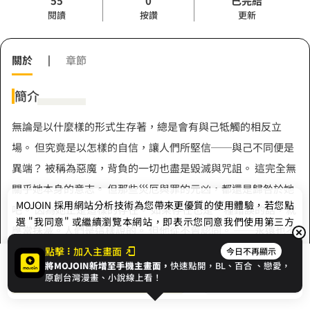
55
0
已完結
閱讀
按讚
更新
關於
|
章節
簡介
無論是以什麼樣的形式生存著，總是會有與己牴觸的相反立
場。 但究竟是以怎樣的自信，讓人們所堅信──與己不同便是
異端？ 被稱為惡魔，背負的一切也盡是毀滅與咒詛。 這完全無
關乎她本身的意志。 但那些災厄與罪的元凶，都還是歸咎於她
MOJOIN
採用網站分析技術為您帶來更優質的使用體驗，若您點
吧。 因為她正是這樣的存在。 如果存在也是一種錯誤的話，就
選 "我同意" 或繼續瀏覽本網站，即表示您同意我們使用第三方
應當抹滅。人們是這樣說的。 但他從不曾認同。 ──永遠也不
Cookie，欲瞭解更多資訊請見
隱私權政策
。
會認同。 這是一個少年牧師與惡魔女孩的故事。
點擊
加入主畫面
今日不再顯示
將MOJOIN新增至手機主畫面，
快速點開，BL、
百合
、戀愛，
我同意
開始閱讀
收藏
原創台灣漫畫、小說線上看！
作者