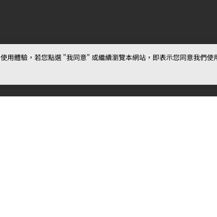
用體驗，若您點選 "我同意" 或繼續瀏覽本網站，即表示您同意我們使用第三
最新消息
相關條款
聯絡
公告
MOJOIN
使用服務條款
客服
活動
創作
相關新聞