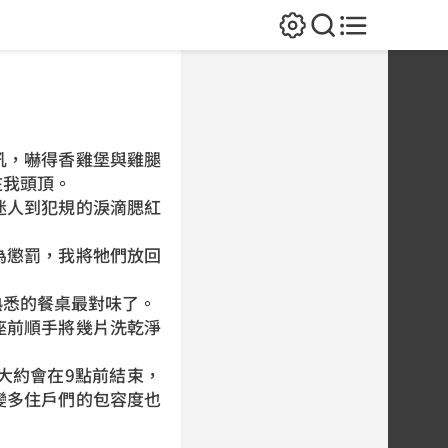
吼，嚇得香雞堡與雞腿
在我頭頂。
迷人到犯規的淚滴腮紅
為懲罰，我將牠們放回
熟悉的餐桌最對味了。
座前順手將幾片洗乾淨
大約會在9點前結束，
變多住戶們的包容度也