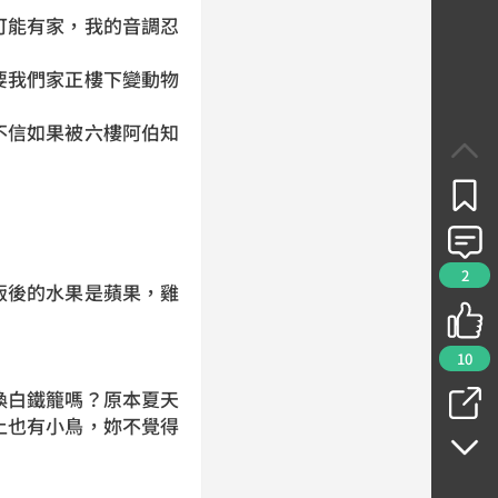
可能有家，我的音調忍
要我們家正樓下變動物
不信如果被六樓阿伯知
。
2
飯後的水果是蘋果，雞
10
換白鐵籠嗎？原本夏天
上也有小鳥，妳不覺得