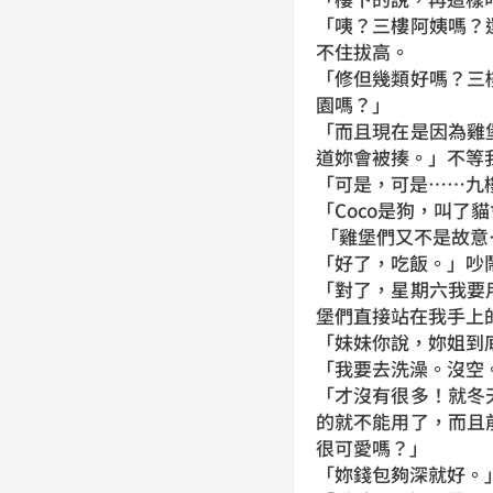
「咦？三樓阿姨嗎？
不住拔高。
「修但幾類好嗎？三
園嗎？」
「而且現在是因為雞
道妳會被揍。」不等
「可是，可是……九
「Coco是狗，叫了
「雞堡們又不是故意
「好了，吃飯。」吵
「對了，星期六我要
堡們直接站在我手上
「妹妹你說，妳姐到
「我要去洗澡。沒空
「才沒有很多！就冬
的就不能用了，而且
很可愛嗎？」
「妳錢包夠深就好。