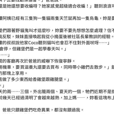
還是她還想要收編呀？她家感覺超級適合收編！」聽到浪浪
樓阿姨已經有三隻狗一隻貓兩隻天竺鼠再加一隻烏龜，妳是
堡們跟著野貓鬼叫才這麼吵，妳要不要先想想怎麼處理？信
我反駁，妹妹直接喚起我從小搗蛋後被社區長輩教訓的經驗
樓的叔叔說他家Coco聽到貓叫也會忍不住對外面吠呀……」
貓會停，但雞堡們是一起學春天叫。」
……」
鬧的客廳再次於爸爸的威嚇下恢復寧靜。
用機車，要買滋養丸還要去買布，同時帶小雞們去散步。」
的那塊上享用。
底做了多少東西給香雞堡跟雞腿堡。」
。」
天的兩……三個，外出籠兩個、夏天的一個，牠們近期不是
前幾天已經過清明了會越來越熱，加上媽——，妳看這塊布
」爸爸只餵雞堡們吃奇異果，都沒有餵過我。