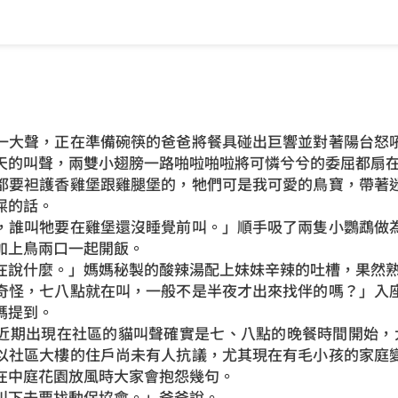
一大聲，正在準備碗筷的爸爸將餐具碰出巨響並對著陽台怒
天的叫聲，兩雙小翅膀一路啪啦啪啦將可憐兮兮的委屈都扇
都要袒護香雞堡跟雞腿堡的，牠們可是我可愛的鳥寶，帶著
屎的話。
，誰叫牠要在雞堡還沒睡覺前叫。」順手吸了兩隻小鸚鵡做
加上鳥兩口一起開飯。
在說什麼。」媽媽秘製的酸辣湯配上妹妹辛辣的吐槽，果然
奇怪，七八點就在叫，一般不是半夜才出來找伴的嗎？」入
媽提到。
近期出現在社區的貓叫聲確實是七、八點的晚餐時間開始，
以社區大樓的住戶尚未有人抗議，尤其現在有毛小孩的家庭
在中庭花園放風時大家會抱怨幾句。
叫下去要找動保協會。」爸爸說。