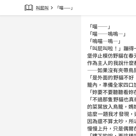
叫屁叫
「喵——」
chevron_right
「喵——」
「喵——嗚嗚—」
「嗚喵—嗚—」
「叫屁叫啦！」蹦得
堡停止模仿野貓在春
作為主人的我說什麼
——如果沒有夾帶鳥
「是外面的野貓不好
籠內，準備全家四口
「妳要不要聽聽看妳
「不過那隻野貓也真
的菜葉放入鳥籠，媽
這麼一題我才發現，
因為還不算太吵，所
慢慢上升，只是偶爾
「樓下的說，再這樣