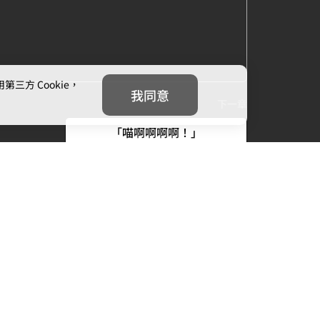
方 Cookie，
我同意
下一章
「喵啊啊啊啊！」
我們
追蹤我們
信箱：
cs@mojoin.com
者平台客服信箱：
creator_cs@mojoin.com