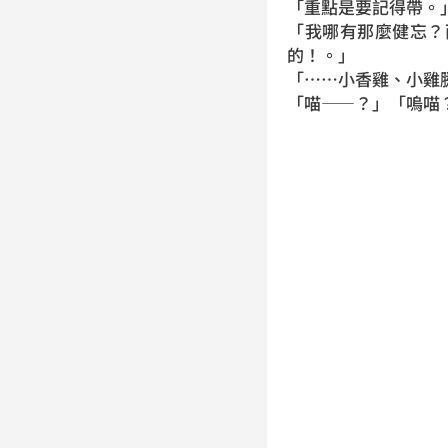
「重點是要記得帶。
「我哪有那麼健忘？
的！。」
「……小香雞、小雞
「喵——？」「嗚喵