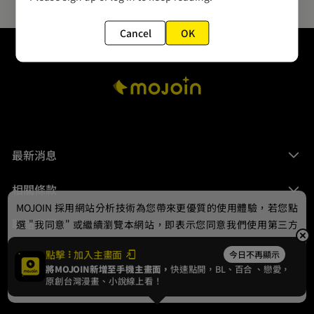
Cancel
OK
最新消息
相關條款
MOJOIN
採用網站分析技術為您帶來更優質的使用體驗，若您點
聯絡我們
選 "我同意" 或繼續瀏覽本網站，即表示您同意我們使用第三方
Cookie，欲瞭解更多資訊請見
隱私權政策
。
點擊
加入主畫面
今日不再顯示
將MOJOIN新增至手機主畫面，
快速點開，BL、
百合
、戀愛，
我同意
原創台灣漫畫、小說線上看！
© 2024 gamania Digital Entertainment Co., Ltd.