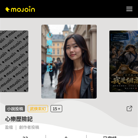
小說投稿
武俠玄幻
15 +
心樂歷險記
盈楹
|
創作者投稿