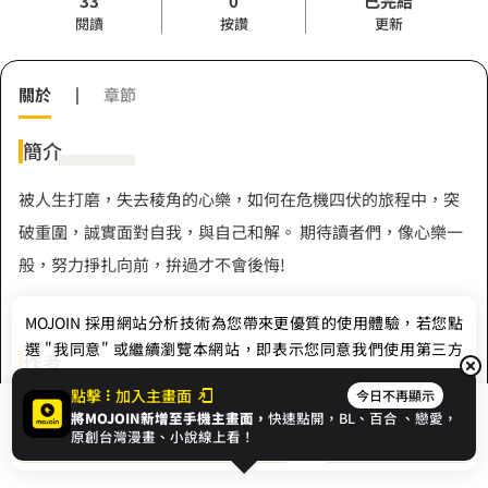
33
0
已完結
閱讀
按讚
更新
關於
|
章節
簡介
被人生打磨，失去稜角的心樂，如何在危機四伏的旅程中，突
破重圍，誠實面對自我，與自己和解。 期待讀者們，像心樂一
般，努力掙扎向前，拚過才不會後悔!
MOJOIN
採用網站分析技術為您帶來更優質的使用體驗，若您點
選 "我同意" 或繼續瀏覽本網站，即表示您同意我們使用第三方
作者
Cookie，欲瞭解更多資訊請見
隱私權政策
。
點擊
加入主畫面
今日不再顯示
盈楹
將MOJOIN新增至手機主畫面，
快速點開，BL、
百合
、戀愛，
我同意
開始閱讀
收藏
原創台灣漫畫、小說線上看！
Hashtag