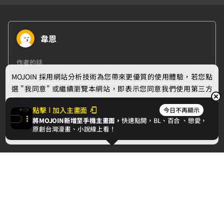
韋恩
作者的話
MOJOIN
採用網站分析技術為您帶來更優質的使用體驗，若您點
選 "我同意" 或繼續瀏覽本網站，即表示您同意我們使用第三方
下一章
Cookie，欲瞭解更多資訊請見
隱私權政策
。
點擊
加入主畫面
今日不再顯示
牆角的兔子
將MOJOIN新增至手機主畫面，
快速點開，BL、
百合
、戀愛，
我同意
原創台灣漫畫、小說線上看！