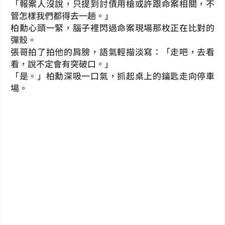
「報案人沒說，只提到討債用槍或許跟命案相關，不
管怎樣我們都得去一趟。」
柏勳心頭一緊，腦子裡閃過命案現場那枚正在比對的
彈殼。
張哥拍了拍他的肩膀，語氣輕描淡寫：「走吧，去看
看，說不定會有突破口。」
「是。」柏勳深吸一口氣，抓起桌上的鑰匙走向停車
場。