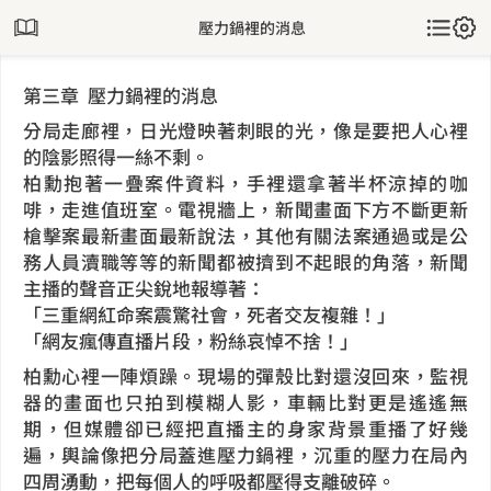
壓力鍋裡的消息
第三章 壓力鍋裡的消息
分局走廊裡，日光燈映著刺眼的光，像是要把人心裡
的陰影照得一絲不剩。
柏勳抱著一疊案件資料，手裡還拿著半杯涼掉的咖
啡，走進值班室。電視牆上，新聞畫面下方不斷更新
槍擊案最新畫面最新說法，其他有關法案通過或是公
務人員瀆職等等的新聞都被擠到不起眼的角落，新聞
主播的聲音正尖銳地報導著：
「三重網紅命案震驚社會，死者交友複雜！」
「網友瘋傳直播片段，粉絲哀悼不捨！」
柏勳心裡一陣煩躁。現場的彈殼比對還沒回來，監視
器的畫面也只拍到模糊人影，車輛比對更是遙遙無
期，但媒體卻已經把直播主的身家背景重播了好幾
遍，輿論像把分局蓋進壓力鍋裡，沉重的壓力在局內
四周湧動，把每個人的呼吸都壓得支離破碎。