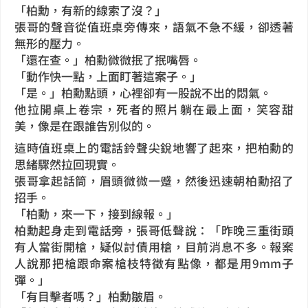
「柏勳，有新的線索了沒？」
張哥的聲音從值班桌旁傳來，語氣不急不緩，卻透著
無形的壓力。
「還在查。」柏勳微微抿了抿嘴唇。
「動作快一點，上面盯著這案子。」
「是。」柏勳點頭，心裡卻有一股說不出的悶氣。
他拉開桌上卷宗，死者的照片躺在最上面，笑容甜
美，像是在跟誰告別似的。
這時值班桌上的電話鈴聲尖銳地響了起來，把柏勳的
思緒驟然拉回現實。
張哥拿起話筒，眉頭微微一蹙，然後迅速朝柏勳招了
招手。
「柏勳，來一下，接到線報。」
柏勳起身走到電話旁，張哥低聲說：「昨晚三重街頭
有人當街開槍，疑似討債用槍，目前消息不多。報案
人說那把槍跟命案槍枝特徵有點像，都是用9mm子
彈。」
「有目擊者嗎？」柏勳皺眉。