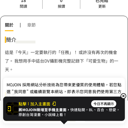
18
0
已完結
閱讀
按讚
更新
關於
|
章節
簡介
這是『今天』一定要執行的「任務」！ 或許沒有再次的機會
了。 我想用手中這台DV攝影機完整記錄下「可愛生物」的一
天。
MOJOIN
採用網站分析技術為您帶來更優質的使用體驗，若您點
選 "我同意" 或繼續瀏覽本網站，即表示您同意我們使用第三方
作者
Cookie，欲瞭解更多資訊請見
隱私權政策
。
點擊
加入主畫面
今日不再顯示
panchi
將MOJOIN新增至手機主畫面，
快速點開，BL、
百合
、戀愛，
我同意
開始閱讀
收藏
原創台灣漫畫、小說線上看！
Hashtag