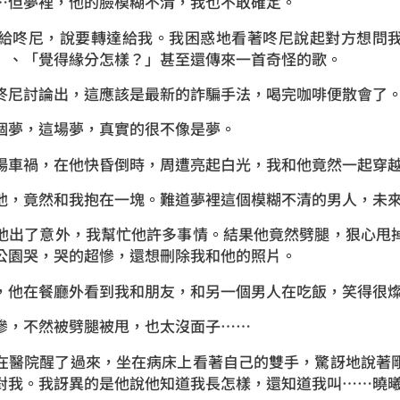
…但夢裡，他的臉模糊不清，我也不敢確定。
給咚尼，說要轉達給我。我困惑地看著咚尼說起對方想問
」、「覺得緣分怎樣？」甚至還傳來一首奇怪的歌。
咚尼討論出，這應該是最新的詐騙手法，喝完咖啡便散會了
個夢，這場夢，真實的很不像是夢。
場車禍，在他快昏倒時，周遭亮起白光，我和他竟然一起穿
他，竟然和我抱在一塊。難道夢裡這個模糊不清的男人，未
他出了意外，我幫忙他許多事情。結果他竟然劈腿，狠心甩
公園哭，哭的超慘，還想刪除我和他的照片。
，他在餐廳外看到我和朋友，和另一個男人在吃飯，笑得很
慘，不然被劈腿被甩，也太沒面子……
在醫院醒了過來，坐在病床上看著自己的雙手，驚訝地說著
對我。我訝異的是他說他知道我長怎樣，還知道我叫……曉