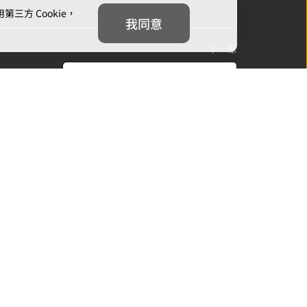
方 Cookie，
我同意
下一章
萬象流轉，終遇見你
我們
追蹤我們
信箱：
cs@mojoin.com
者平台客服信箱：
creator_cs@mojoin.com