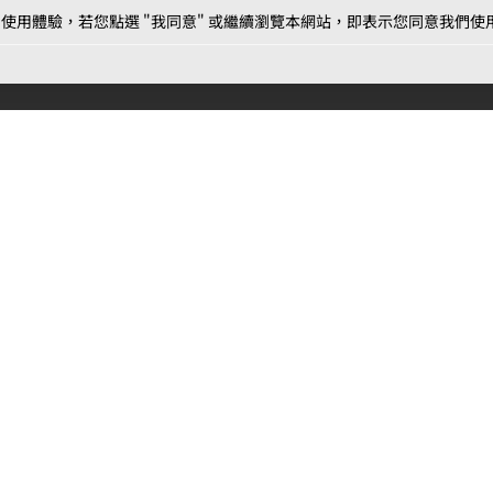
用體驗，若您點選 "我同意" 或繼續瀏覽本網站，即表示您同意我們使用第三
最新消息
相關條款
聯絡
公告
MOJOIN
使用服務條款
客服
活動
創作
相關新聞
作品推薦
常見問題