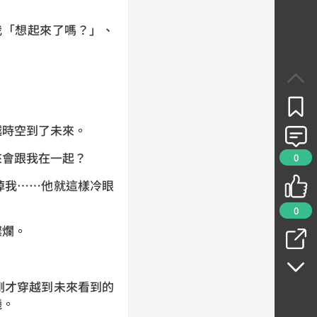
我「想起來了嗎？」、
。
越時空到了未來。
來會跟我在一起？
0
掉我……他就這樣冷眼
0
燦爛。
剛才穿越到未來看到的
曦。