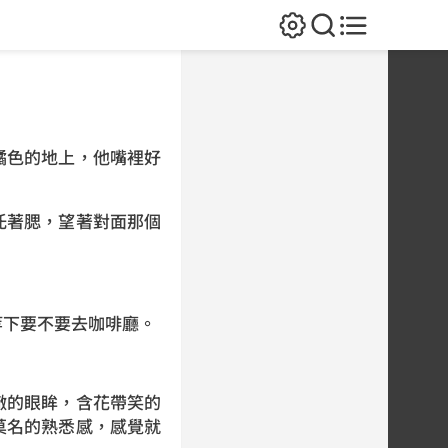
橘色的地上，他嘴裡好
托著腮，望著對面那個
等下要不要去咖啡廳。
澈的眼眸，含花帶笑的
莫名的熟悉感，感覺就