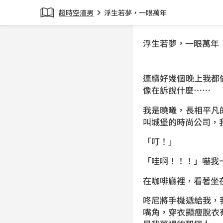
超時空渣男
浮生若夢，一眼萬年
chevron_right
浮生若夢，一眼萬年
連續好幾個晚上我都
像在訴說什麼……
我是曉曦，長相平凡
叫城堡的時尚公司，
「叮！」
「哇啊！！！」嚇我
在咖啡廳裡，看著坐
咚尼將手機遞給我，
嘴角，穿衣顯瘦脫衣