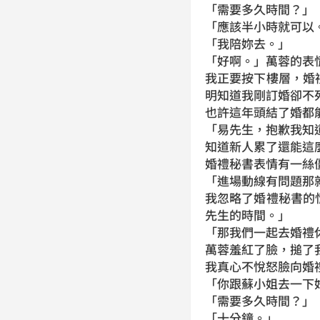
「需要多久時間？」
「應該半小時就可以
「我陪妳去。」
「好啊。」萬蓉的表
我正要按下樓層，婚
明知道我剛訂婚卻不
也許這年頭結了婚都
「易先生，抱歉我知
知道新人累了還能這
婚禮秘書表情有一絲
「進場動線有問題那
我忽略了婚禮秘書的
先生的時間。」
「那我們一起去婚禮
萬蓉羞紅了臉，搥了
我真心不悅怒臉向婚
「你跟蘇小姐去一下
「需要多久時間？」
「十分鐘。」