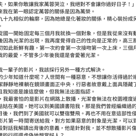
夫，如果你敢讓我家萬蓉哭泣，我絕對不會讓你過好日子！
來我在第一眼認定萬蓉的關係是因為萬榮。
九十九相似的輪廓，因為她總是化著妝的關係，精心裝扮成
。
從國一開始固定每三個月我就換一個對象，但是我從來沒有
後因為光潔的出現，我再度覺得自己的性向是正常的，高三
切如此新鮮有趣，第一次約會第一次接吻第一次上床，三個
我的最愛，不管多少年後我還是會愛著光潔。
我一輩子的影片，我該採行另外一種方式解決。
的少年知道什麼呢？人世間有一種惡意，不想讓你活得過於
潔靜靜地裸躺在鏡頭畫面正中央，行惡者故意戴上面具隱藏
且我知道是誰這麼做，但我無法出面指認。
，我最害怕的是影片在網路上散播，光潔會無法在校園裡度
姑姑在美國，她可以到美國讀書陪我，那是我們曾經編織過
月後，我們到了美國就可以雙宿雙飛。再也不用在意這部性
影片第一時間寄送給我，對方如果惡意的對象是光潔，可以
段對話我解讀出背後的意義，他是針對我，並不想散播影片
樣的行徑還虛偽地想當好人？