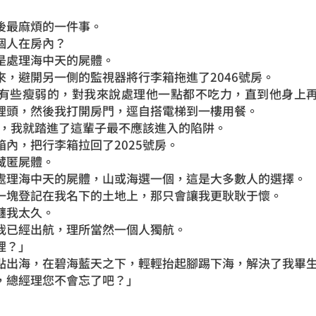
後最麻煩的一件事。
個人在房內？
是處理海中天的屍體。
來，避開另一側的監視器將行李箱拖進了2046號房。
有些瘦弱的，對我來說處理他一點都不吃力，直到他身上
裡頭，然後我打開房門，逕自搭電梯到一樓用餐。
時，我就踏進了這輩子最不應該進入的陷阱。
內，把行李箱拉回了2025號房。
藏匿屍體。
處理海中天的屍體，山或海選一個，這是大多數人的選擇。
一塊登記在我名下的土地上，那只會讓我更耿耿于懷。
纏我太久。
我已經出航，理所當然一個人獨航。
裡？」
點出海，在碧海藍天之下，輕輕抬起腳踢下海，解決了我畢
，總經理您不會忘了吧？」
」