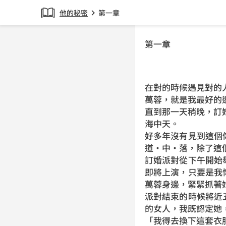
他的秘密
第一章
chevron_right
第一章
在對的時候遇見對的
萬蓉，就是我最好的
直到那一天稍晚，訂
海中天。
好多年沒有見到這個
道·中·落，除了這
訂婚派對從下午開始
即將上演，只要是我
萬蓉身邊，緊緊抓著
派對結束的時候將近
的女人，我既認定她
「我得去換下這套衣