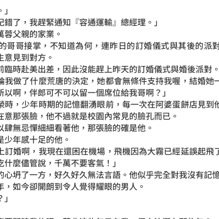
。」
記錯了，我趕緊通知『容通運輸』總經理。」
萬蓉父親的家業。
的哥哥接掌，不知道為何，連昨日的訂婚儀式與其後的派
生意見到對方。
前臨時赴美出差，因此沒能趕上昨天的訂婚儀式與婚後派對
論我做了什麼荒唐的決定，她都會無條件支持我喔，結婚她
所以啊，伴郎可不可以留一個席位給我哥啊？」
榮時，少年時期的記憶翻湧眼前，每一次在阿婆蛋餅店見到
在意那張臉，他不過就是校園內常見的臉孔而已。
以肆無忌憚細細看著他，那張臉的確是他。
是少年感十足的他。
上訂婚啊，我現在還困在機場，飛機因為大霧已經延誤起飛
吃什麼儘管說，千萬不要客氣！」
的心坍了一方，好久好久無法言語。他似乎完全對我沒有記
年，如今卻開朗到令人覺得耀眼的男人。
？」
」