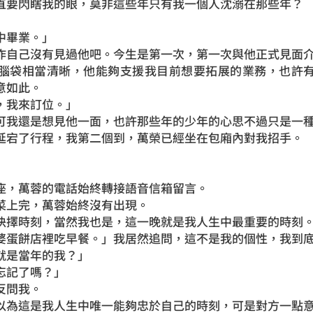
直要閃瞎我的眼，莫非這些年只有我一個人沈溺在那些年？
中畢業。」
作自己沒有見過他吧。今生是第一次，第一次與他正式見面
腦袋相當清晰，他能夠支援我目前想要拓展的業務，也許
意如此。
，我來訂位。」
可我還是想見他一面，也許那些年的少年的心思不過只是一
延宕了行程，我第二個到，萬榮已經坐在包廂內對我招手。
座，萬蓉的電話始終轉接語音信箱留言。
菜上完，萬蓉始終沒有出現。
抉擇時刻，當然我也是，這一晚就是我人生中最重要的時刻
婆蛋餅店裡吃早餐。」我居然追問，這不是我的個性，我到
就是當年的我？」
忘記了嗎？」
反問我。
以為這是我人生中唯一能夠忠於自己的時刻，可是對方一點