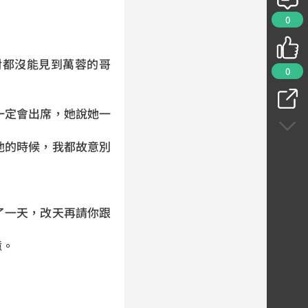
0
對都沒能見到萬蓉的哥
0
。
一定會出席，她說她一
他的時候，我都故意別
了一天，改天再請你跟
憶。