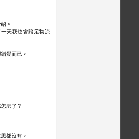
介紹。
有一天我也會跨足物流
種錯覺而已。
。
底怎麼了？
意思都沒有。