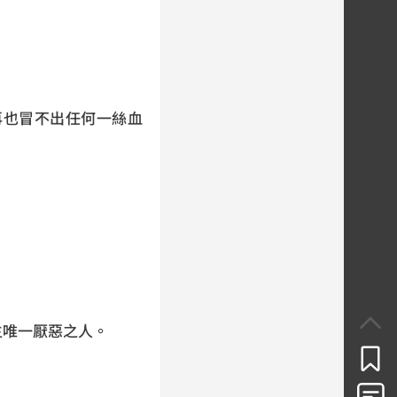
再也冒不出任何一絲血
生唯一厭惡之人。