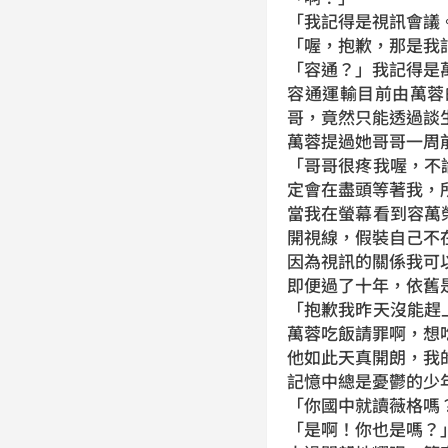
「我記得是視訊會議
「喔，抱歉，那是我
「容通？」我記得是
容通運輸目前由萬蓉
哥，竟然只能透過談
萬蓉提過她哥哥一周
「哥哥很疼我喔，不
定會在盡頭等著我，
當我在螢幕看到容萬
開視線，假裝自己不
因為視訊的關係我可
即便過了十年，依舊
「抱歉我昨天沒能趕
萬蓉吃飯請罪啊，想
他如此天真開朗，我
記憶中總是憂鬱的少
「你國中就讀薇格嗎
「是啊！你也是嗎？