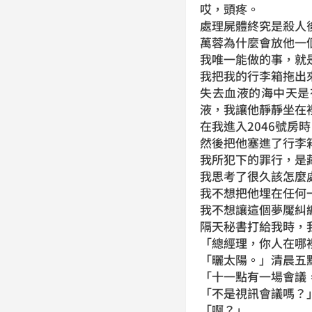
哎，頭疼。
處理屍體終究是殺人
萬蓉為什麼會放他一
我唯一能做的事，就
我把我的行李箱拖出
失去血液的海中天是
液，我讓他靜靜坐在
在我進入2046號房
然後把他塞進了行李箱
我所犯下的罪行，是
我思考了很久該怎麼
我不想把他埋在任何
我不想讓這個夢魘糾
隔天秘書打給我時，
「總經理，你人在哪
「曬太陽。」清晨五
「十一點有一場會議
「不是視訊會議嗎？
「啊？」