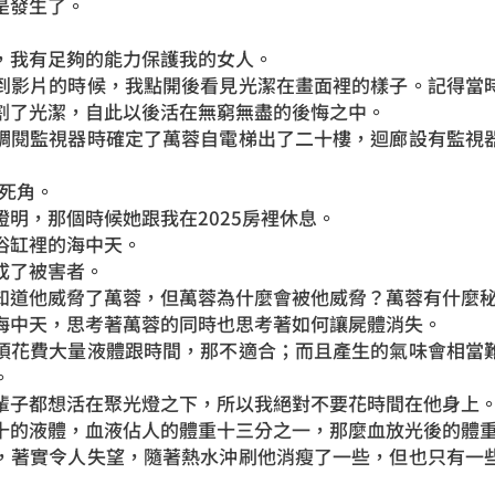
是發生了。
，我有足夠的能力保護我的女人。
到影片的時候，我點開後看見光潔在畫面裡的樣子。記得當
割了光潔，自此以後活在無窮無盡的後悔之中。
調閱監視器時確定了萬蓉自電梯出了二十樓，迴廊設有監視
的死角。
明，那個時候她跟我在2025房裡休息。
浴缸裡的海中天。
成了被害者。
知道他威脅了萬蓉，但萬蓉為什麼會被他威脅？萬蓉有什麼
海中天，思考著萬蓉的同時也思考著如何讓屍體消失。
須花費大量液體跟時間，那不適合；而且產生的氣味會相當
。
輩子都想活在聚光燈之下，所以我絕對不要花時間在他身上
十的液體，血液佔人的體重十三分之一，那麼血放光後的體
，著實令人失望，隨著熱水沖刷他消瘦了一些，但也只有一