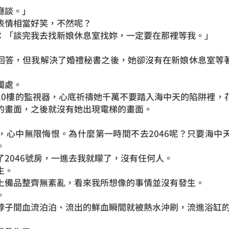
廳談。」
表情相當好笑，不然呢？
：「談完我去找新娘休息室找妳，一定要在那裡等我。」
回答，但我解決了婚禮秘書之後，她卻沒有在新娘休息室等
獨處。
20樓的監視器，心底祈禱她千萬不要踏入海中天的陷阱裡，
的畫面，之後就沒有她出現電梯的畫面。
，心中無限悔恨。為什麼第一時間不去2046呢？只要海中
。
2046號房，一進去我就矇了，沒有任何人。
生。
上備品整齊無紊亂，看來我所想像的事情並沒有發生。
。
脖子間血流泊泊、流出的鮮血瞬間就被熱水沖刷，流進浴缸