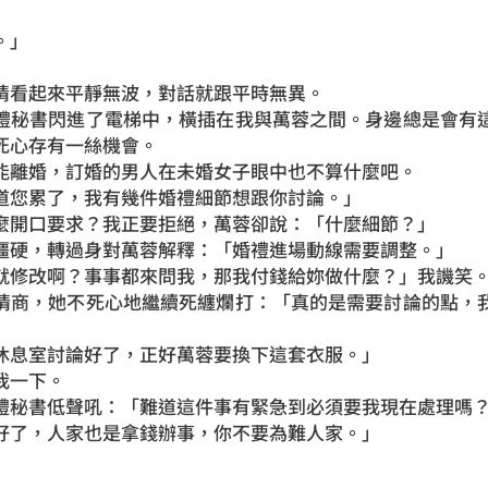
。」
情看起來平靜無波，對話就跟平時無異。
禮秘書閃進了電梯中，橫插在我與萬蓉之間。身邊總是會有
死心存有一絲機會。
能離婚，訂婚的男人在未婚女子眼中也不算什麼吧。
道您累了，我有幾件婚禮細節想跟你討論。」
麼開口要求？我正要拒絕，萬蓉卻說：「什麼細節？」
僵硬，轉過身對萬蓉解釋：「婚禮進場動線需要調整。」
就修改啊？事事都來問我，那我付錢給妳做什麼？」我譏笑
情商，她不死心地繼續死纏爛打：「真的是需要討論的點，
休息室討論好了，正好萬蓉要換下這套衣服。」
我一下。
禮秘書低聲吼：「難道這件事有緊急到必須要我現在處理嗎
好了，人家也是拿錢辦事，你不要為難人家。」