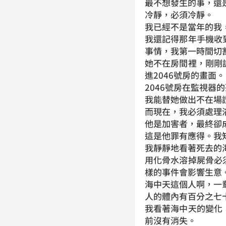
最不想發生的事，還
冷靜，必須冷靜。
我已經不是當年的我
我還記得那年手機收
事情，我第一時間切
她不在房間裡，剛剛
進2046號房的畫面。
2046號房在監視器
我能替她做出不在場證
而現在，我必須處理
他是加害者，最終卻
這是他罪有應得。我
我靜靜地看著死去的
用化骨水溶掉屍骨必
樣的事件會影響生意
海中天這個人啊，一
人的體內有百分之七
我看著海中天的變化
前沒有消失。