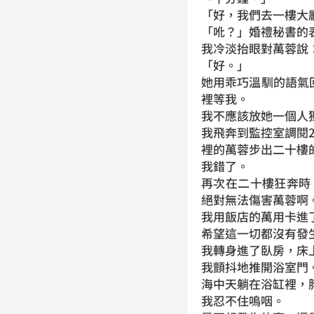
「好，我們去一樓大
「吪？」婚禮秘書的
我冷淡抬眼對萬蓉說
「好。」
她用乖巧溫馴的語氣
裡等我。
我不應該放她一個人
我飛奔到監控室調閱
裡的萬蓉步出二十樓
我錯了。
再次在二十樓狂奔時
絕對無法傷害萬蓉啊
我用飯店的萬用卡進了
希望這一切都沒有發
我轉身進了臥房，床
我顫抖地推開浴室門
海中天躺在浴缸裡，
我忍不住嗚咽。