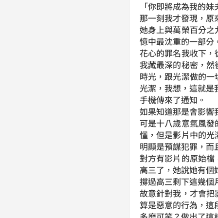
「你即將成為我的妹
那一刻我才發現，原
她身上與萬榮百分之
憶中最沈重的一部分
花心的罪名我收下，
我藏最深的秘密，然
時光，跟光潔做的一
光潔，我想，這就是
手機傳來了通知。
如果知道那是會影響
可是十八歲意氣風發
懂，但是影片中的光
明顯是預謀犯罪，而
對方有影片的原始檔
高三了，她說她有個
撐過高三剩下這幾個
故意針對我，才會把
算是惡意的行為，這
多麽可笑？做出了這