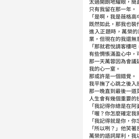
太過開朗地耀眼，簡
只有我留在那一年。
「是啊，我是薇格高
既然如此，那我也裝
進入正題時，萬榮的
業，但現在的我還無
「那就君悅請客樓吧
有些惆悵滿盈心中，
那一天萬蓉因為會議
我的心一窒。
那或許是一個錯覺。
我平撫了心跳之後入
那一晚直到最後一道
人生會有幾個重要的
「我記得你總是在阿
「喔？你怎麼確定我
「我記得就是你，你
「所以咧？」他笑著
萬榮的語詞犀利，我