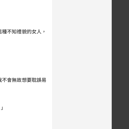
這種不知禮貌的女人，
。
我不會無故想要耽誤易
？」