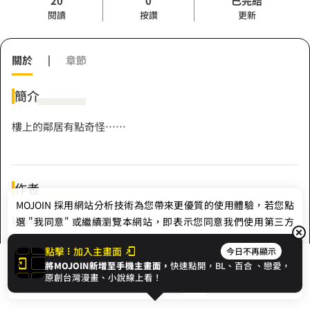
20
0
已完結
閱讀
按讚
更新
關於
|
章節
簡介
樓上的鄰居有點奇怪⋯⋯
作者
MOJOIN
採用網站分析技術為您帶來更優質的使用體驗，若您點
Levardi
選 "我同意" 或繼續瀏覽本網站，即表示您同意我們使用第三方
Cookie，欲瞭解更多資訊請見
隱私權政策
。
點擊
加入主畫面
今日不再顯示
Hashtag
將MOJOIN新增至手機主畫面，
快速點開，BL、
百合
、戀愛，
我同意
開始閱讀
收藏
原創台灣漫畫、小說線上看！
#驚悚
#靈異