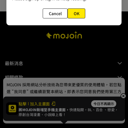
Cancel
OK
最新消息
相關條款
MOJOIN
採用網站分析技術為您帶來更優質的使用體驗，若您點
聯絡我們
選 "我同意" 或繼續瀏覽本網站，即表示您同意我們使用第三方
Cookie，欲瞭解更多資訊請見
隱私權政策
。
點擊
加入主畫面
今日不再顯示
將MOJOIN新增至手機主畫面，
快速點開，BL、
百合
、戀愛，
我同意
原創台灣漫畫、小說線上看！
© 2024 gamania Digital Entertainment Co., Ltd.