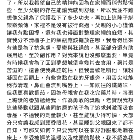
了，所以我希望自己的精神能因為在家裡而稍微鬆懈
些，至少父親的存在能讓我感到舒緩，所以我並不難
想像父親為了保護我下了多少功夫，再加上這陣子綁
架案頻傳，家裡不是沒有被行竊過，父親的小心謹慎
讓我有點困擾，還有我也得面對整理家裡的麻煩，其
實我分不清櫃子上的藥瓶應該擺放在哪，我看得出來
有些是為了抗焦慮、憂鬱與狂躁的，甚至部分還有助
眠用途，至於副作用？對我來說也沒那麼重要，畢竟
有時候我會為了回到夢想城堡拿幾片去食用，藥片是
苦澀的，還會使我鼻腔乾枯，但我喜歡咀嚼他，讓粉
凝固在舌頭上，有些會黏在我的牙齦旁，用舌尖就能
稍微清理，鼻血會流到嘴唇上，一如既往的鐵鏽味，
但我更喜歡番茄，因為母親會在我吃完藥片時，將裹
上糖漿的番茄遞給我，作為勇敢的獎勵，老實說我想
這些舉動就跟某些同齡層的孩子為了追求刺激而吸食
毒品，不過我的劑量較少，甚至能說少得可憐，大部
分只會讓我感到頭昏眼花，甚至睡到父親回來了都不
自知，可那又如何？只要我可以在家舒舒服服地躺在
床上，享受被褥的溫暖以及枕頭的鬆軟，我不認為我