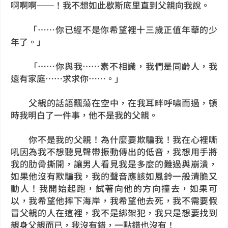
啊啊啊──！我不想如此歇斯底里直到父親向我說。
「⋯⋯你已經不是你希望裡十三歲正值年華的少
年了。」
「⋯⋯你與我⋯⋯素不相識，我們是同齡人，我
還有家庭⋯⋯求求你⋯⋯。」
父親的話語飄蕩在空中，在我耳畔呼嘯而過，頓
時我明白了一件事，他不是我的父親。
你不是我的父親！為什麼要欺騙我！我在心裡嘶
吼因為我不想聽見聲帶振動傳出的低音，我想用手將
我的肋骨撕開，讓男人看見我是多麼的難過與崩潰，
如果他沒有欺騙我，我的聲音應該如風鈴一般清脆又
動人！我開始起跑，試著向他的方向撞去，如果可
以，我希望他摔下海岸，我希望他去死，我不需要假
冒父親的人在這裡，我不是綁架犯，我只是想要找到
親身父親而已，我沒有錯，一點錯也沒有！