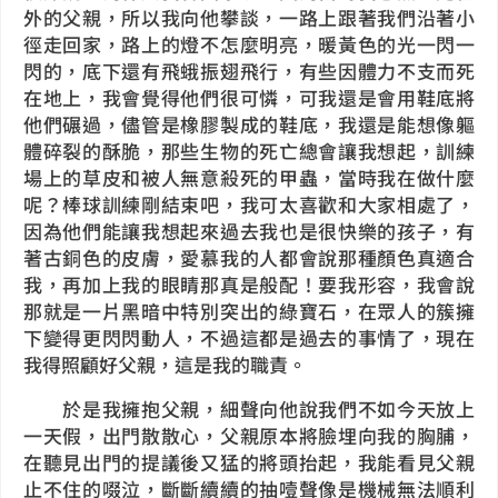
外的父親，所以我向他攀談，一路上跟著我們沿著小
徑走回家，路上的燈不怎麼明亮，暖黃色的光一閃一
閃的，底下還有飛蛾振翅飛行，有些因體力不支而死
在地上，我會覺得他們很可憐，可我還是會用鞋底將
他們碾過，儘管是橡膠製成的鞋底，我還是能想像軀
體碎裂的酥脆，那些生物的死亡總會讓我想起，訓練
場上的草皮和被人無意殺死的甲蟲，當時我在做什麼
呢？棒球訓練剛結束吧，我可太喜歡和大家相處了，
因為他們能讓我想起來過去我也是很快樂的孩子，有
著古銅色的皮膚，愛慕我的人都會說那種顏色真適合
我，再加上我的眼睛那真是般配！要我形容，我會說
那就是一片黑暗中特別突出的綠寶石，在眾人的簇擁
下變得更閃閃動人，不過這都是過去的事情了，現在
我得照顧好父親，這是我的職責。
於是我擁抱父親，細聲向他說我們不如今天放上
一天假，出門散散心，父親原本將臉埋向我的胸脯，
在聽見出門的提議後又猛的將頭抬起，我能看見父親
止不住的啜泣，斷斷續續的抽噎聲像是機械無法順利