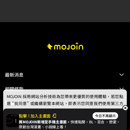
最新消息
相關條款
MOJOIN
採用網站分析技術為您帶來更優質的使用體驗，若您點
聯絡我們
選 "我同意" 或繼續瀏覽本網站，即表示您同意我們使用第三方
Cookie，欲瞭解更多資訊請見
隱私權政策
。
點擊
加入主畫面
今日不再顯示
將MOJOIN新增至手機主畫面，
快速點開，BL、
百合
、戀愛，
我同意
原創台灣漫畫、小說線上看！
© 2024 gamania Digital Entertainment Co., Ltd.