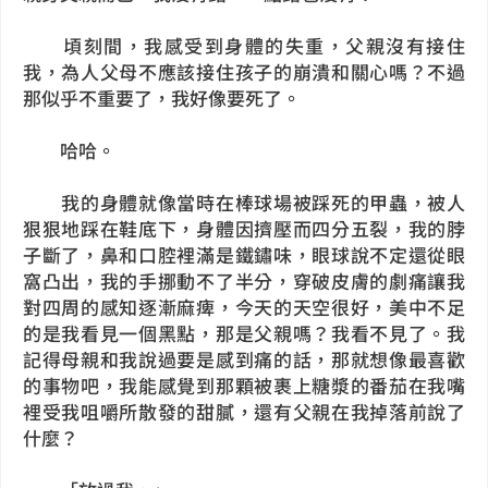
頃刻間，我感受到身體的失重，父親沒有接住
我，為人父母不應該接住孩子的崩潰和關心嗎？不過
那似乎不重要了，我好像要死了。
哈哈。
我的身體就像當時在棒球場被踩死的甲蟲，被人
狠狠地踩在鞋底下，身體因擠壓而四分五裂，我的脖
子斷了，鼻和口腔裡滿是鐵鏽味，眼球說不定還從眼
窩凸出，我的手挪動不了半分，穿破皮膚的劇痛讓我
對四周的感知逐漸麻痺，今天的天空很好，美中不足
的是我看見一個黑點，那是父親嗎？我看不見了。我
記得母親和我說過要是感到痛的話，那就想像最喜歡
的事物吧，我能感覺到那顆被裹上糖漿的番茄在我嘴
裡受我咀嚼所散發的甜膩，還有父親在我掉落前說了
什麼？