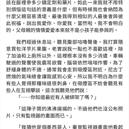
該在飯裡參多少鎮定劑和藥片，如此一來我就不用特
別煩惱這句話的意義是什麼，但有時候我也會納悶為
什麼父親容易潰堤，最後我得到相似的人最後會與彼
此祝福，說出我愛你、你愛我，當然啦，我不會明白
的，父母親的情情愛愛本來就不是小孩子能參與的。
我們經過休息站，聽見腹部咕嚕聲後，我打算隨
意買包洋芋片果腹，老實說我一點也不喜歡這裡，除
了加油和上廁所以外，這裡根本沒有多少消遣，車輛
駛過的聲響使我震耳欲聾，腦袋依然嗡嗡作響，為了
舒緩身體的不適，通常我會走到吸煙區附近，尼古丁
燃燒的氣味總會讓我感到心安，所以我不明白為什麼
有些人覺得那種味道很刺鼻，在吸煙區不妨會聽見有
些人在互相攀談，這次我聽見他們說：
「⋯⋯你知道最近有人被綁架了嗎？」
「這陣子鬧的沸沸揚揚的，不過他們也沒公布照
片，只有監視器的畫面而已。」
「我猜他是個墨西哥人，畢竟監視器畫面他看起