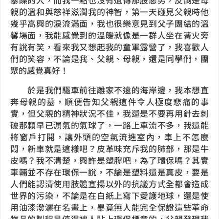
親的溫和與慈祥滋潤我的神智，第一天碰見父親時他
幾乎高興的淚流滿面，我也很樂意見到父子團結的溫
馨場面，我能感覺到的溫暖就像是一群人坐在篝火旁
有說有笑，看來我又想起我的童軍露營了，我喜歡人
們的笑容，不論是我、父親、母親，還是同學們，團
聚的感覺真好！
於是我們驅車前往離家不遠的海岸邊，我本想直
奔母親的墓，順便告知父親這件令人極度悲痛的事
實，但父親的精神狀況不佳，我還是不要再用針去刺
破那顆早已漏氣的氣球了，一路上車流不多，我還能
將窗戶打開，讓外頭的空氣流進室內，車上不怎麼
悶，新車就是這樣吧？皮革味充斥我的肺部，那是牛
皮嗎？我不清楚，興許是塑膠吧，為了環保嗎？其實
車輛並不存在環保一說，不論是塑料還是真皮，要是
人們能認清使用肢體宣揚以外的抗議方式全都會造成
世界的污染，不論是在白紙上寫下愛護地球，還是使
用油漆潑灑在名畫上，畢竟無人能完全保證這些革命
物品的製程是值得被人貼上環保標章的，父親發現我