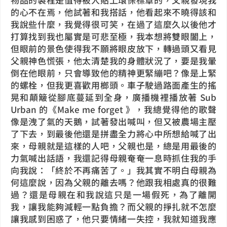
的心不在焉，他試著和我搭話，他看起來不曉得該和
我說些什麼，我覺得很可笑，在過了這麼久以後他才
打算找到我也屬實是可悲至極，我本想將雙眼闔上，
但眼前的景色使得我不願將眼皮放下，轉過頭又看見
父親神色慌張，他太清楚我的身體狀況了，要是我暈
倒在他眼前，只會導致他的精神更緊繃吧？像是上緊
的螺栓，但我更喜歡用榔頭。車子駛過路面產生的搖
晃和顛簸從腳底蔓延到全身，廣播機裡播放著 Sub
Urban 的《Make me forget 》，我總覺得他的歌聲
像是洩了氣的天鵝，試著發出喊叫，但又被農場主壓
了下去，到最後他還是拼盡全力將心中所想給喊了出
來，母親就是這樣的人吧，父親也是，總是用最後的
力氣喊出話語，我還記得母親奄奄一息時抓住我的手
向我說：「終於不再痛苦了。」我其實不明白母親為
何這麼說，因為父親的離去嗎？他跟我相處真的很難
過？還是母親在和我說這只是一場假死，為了離開
我，讓我能夠減輕一點負擔？而父親的掙扎就不怎麼
讓我感到困惑了，他只要情緒一失控，我就知道我應