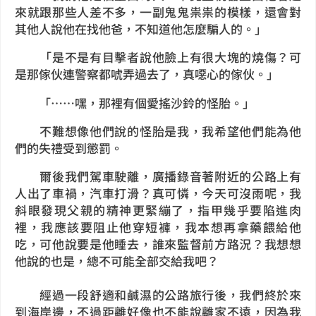
來就跟那些人差不多，一副鬼鬼祟祟的模樣，還會對
其他人說他在找他爸，不知道他怎麼騙人的。」
「是不是有目擊者說他臉上有很大塊的燒傷？可
是那傢伙連警察都唬弄過去了，真噁心的傢伙。」
「⋯⋯嘿，那裡有個愛搖沙鈴的怪胎。」
不難想像他們說的怪胎是我，我希望他們能為他
們的失禮受到懲罰。
爾後我們駕車駛離，廣播錄音著附近的公路上有
人出了車禍，汽車打滑？真可憐，今天可沒雨呢，我
斜眼發現父親的精神更緊繃了，指甲幾乎要陷進肉
裡，我應該要阻止他穿短褲，我本想再拿藥餵給他
吃，可他說要是他睡去，誰來監督前方路況？我想想
他說的也是，總不可能全部交給我吧？
經過一段舒適和鹹濕的公路旅行後，我們終於來
到海岸邊，不過距離好像也不能說離家不遠，因為我