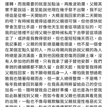
運轉，而我需要的就是加點油，再推波助瀾，父親其
實不愛說話，甚至能說他現在幾乎發不出聲，我不記
得這是從哪一天開始的，大概是我回家的第二天開始
的吧？有時候我覺得這樣的父親很可憐，但他很快就
學會怎麼比手語，好像他天生就會這項語言似的，可
我的記憶裡不記得父親什麼時候私底下去學習這項語
言了，或許是我教得很好，但也是短短幾天而已，自
我記事起，父親的背影總是離我很遠，他不是一個會
在某個定點久留的人，所以母親向我訴說父親的為人
時總是淚流滿面，直到他因極度悲傷而回歸土壤，沒
有人參加他的葬禮，只有我拿了鏟子替他安葬，我們
卑微的連蝴蝶都不願久留，自那天起，我發誓我得將
父親找回家，我不願母親孤身一人，哪怕我曾想過乾
脆我也隨著母親而去，但一家人總得整齊，不是嗎？
每年我總會回到墓旁，在我長高時將留給自己的空位
加長一些，隨時替我自己做好準備，這也是為什麼我
如此執著找到父親，而如今看來父親也很高興看見我
的出現，一點也不像母親欺騙我父親就是性格惡劣又
暴躁的人，而我一點也沒有遺傳那股惡劣，反倒是母