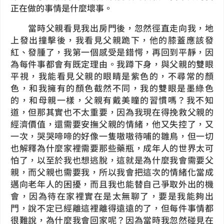
正在做的事情是什麼壞事。
當時父親看見我出房門後，忽然徑直走向我，地
上發出撞擊後，我看見父親跪下，他的膝蓋應該發
紅、發腫了，我第一個感受是錯愕，再回到平靜，因
為每件事都會有既定理由。我蹲下身，與父親的雙眼
平視，我能看見父親的眼睛是紫色的，不尋常的顏
色，和我擁有的顏色截然不同，我的雙眼是墨綠色
的，和母親一樣，父親有戴美瞳的習慣嗎？我不知
道，但那其實也不太重要，因為我現在得挽救父親的
經濟價值，還需要安撫父親的情緒，他又失控了，又
一次，哭哭啼啼的好像一隻嗷嗷待哺的雛鳥，但一切
也解釋為什麼家裡需要那些藥瓶，成年人的世界太可
怕了，以至於我也想逃脫，這就是為什麼我會需要父
親，而父親也需要我，所以我會把這次的情緒化當成
邁向老年人的困擾，而且我也能替自己爭取外出的機
會，因為待在家裡實在是太無聊了，要是我能夠出
門，說不定已經離這裡離得遠遠的了，但每件事情都
很難說，為什麼我會回家呢？因為當時我忽然碰見在