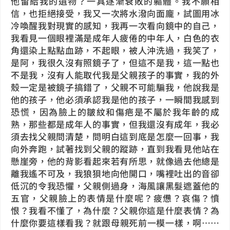
他留給我的遺物？一具逐漸衰敗的軀體。我不願相
信，也拒絕接受，我又一次將水潑向面龐，試圖用冰
冷喚醒我對現實的感知，我再一次看向鏡中的自己，
我看見一個眼裡滿是成年人疲倦的中年人，白色的衣
角還染上點點血跡，不起眼，被人沖洗過，我笑了，
是阿，我很久沒有照鏡子了，但這不是我，這一點也
不是我，沒有人能取代我是父親孩子的事實，我的外
殼一定是被鏡子搞錯了，父親不可能騙我，他說我是
他的孩子，他必須承認我是他的孩子，一瞬間我感到
恐慌，因為臉上的皺紋和傷疤是不屬於我年齡的成
熟，那些都是成年人的事實，但我還沒有成年，我必
須去找父親問清楚，問明白這到底是怎麼一回事，我
向外奔跑，試著找到父親的蹤跡，直到我看見他站在
懸崖旁，他的背影看起來若有所思，就像過去他總是
離我遙不可及，我狼狽地向他開口，嘴裡吐出的音卻
低沉的令我恐懼，父親側過身，海風讓黑髮遮蓋他的
五官，父親臉上的表情是什麼呢？疲憊？哀傷？憤
恨？我看不懂了，為什麼？父親你這是什麼表情？為
什麼你要這樣看我？就跟母親死前一模一樣，啊⋯⋯