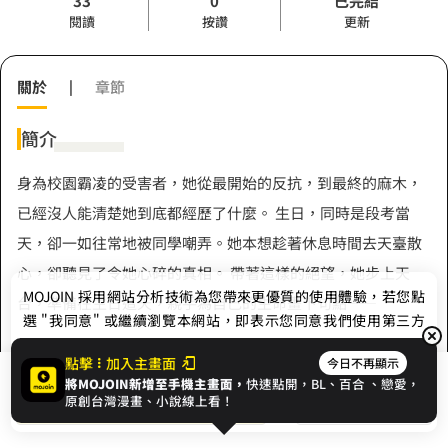
33
0
已完結
閱讀
按讚
更新
關於
|
章節
簡介
身為校園霸凌的受害者，她從最開始的反抗，到最終的麻木，
已經沒人能清楚她到底都經歷了什麼。 生日，同時是段考當
天，卻一如往常地被同學嘲弄。她本想趁著休息時間去天臺散
心，卻聽見了令她心碎的真相。 帶著這樣的絕望，她步上天
MOJOIN
採用網站分析技術為您帶來更優質的使用體驗，若您點
台，準備在生日這天，親手為自己的生命畫下句點——
選 "我同意" 或繼續瀏覽本網站，即表示您同意我們使用第三方
Cookie，欲瞭解更多資訊請見
隱私權政策
。
點擊
加入主畫面
今日不再顯示
將MOJOIN新增至手機主畫面，
快速點開，BL、
百合
、戀愛，
作者
我同意
開始閱讀
收藏
原創台灣漫畫、小說線上看！
卡洛梅里斯