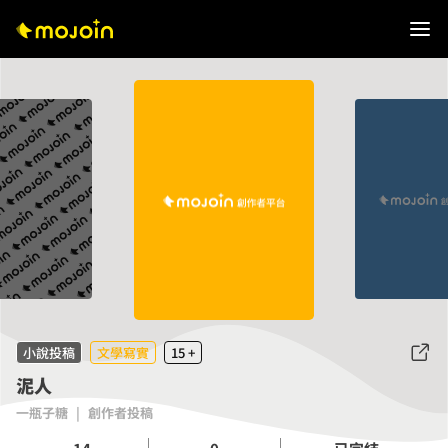
小說投稿
文學寫實
15 +
泥人
一瓶子糖
|
創作者投稿