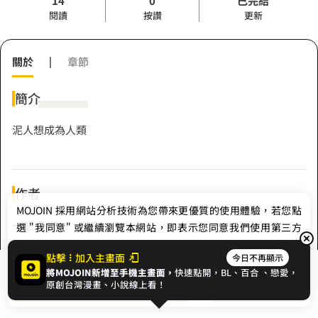
14
0
已完結
閱讀
按讚
更新
關於
|
章節
簡介
泥人想成為人類
作者
MOJOIN
採用網站分析技術為您帶來更優質的使用體驗，若您點
一瓶子糖
選 "我同意" 或繼續瀏覽本網站，即表示您同意我們使用第三方
Cookie，欲瞭解更多資訊請見
隱私權政策
。
點擊
加入主畫面
今日不再顯示
Hashtag
將MOJOIN新增至手機主畫面，
快速點開，BL、
百合
、戀愛，
我同意
開始閱讀
收藏
原創台灣漫畫、小說線上看！
#MOJOIN 小說創作祭【翻轉結局，短文募集】