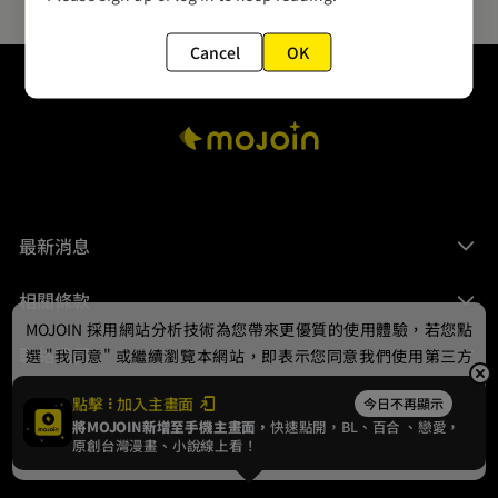
Cancel
OK
最新消息
相關條款
MOJOIN
採用網站分析技術為您帶來更優質的使用體驗，若您點
聯絡我們
選 "我同意" 或繼續瀏覽本網站，即表示您同意我們使用第三方
Cookie，欲瞭解更多資訊請見
隱私權政策
。
點擊
加入主畫面
今日不再顯示
將MOJOIN新增至手機主畫面，
快速點開，BL、
百合
、戀愛，
我同意
原創台灣漫畫、小說線上看！
© 2024 gamania Digital Entertainment Co., Ltd.