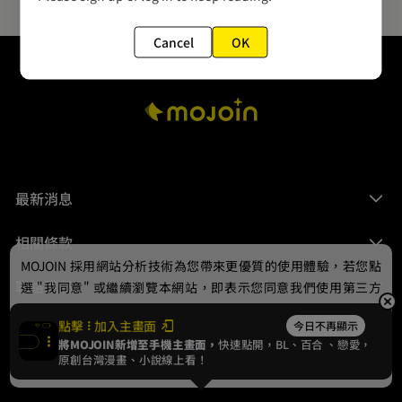
Cancel
OK
最新消息
相關條款
MOJOIN
採用網站分析技術為您帶來更優質的使用體驗，若您點
聯絡我們
選 "我同意" 或繼續瀏覽本網站，即表示您同意我們使用第三方
Cookie，欲瞭解更多資訊請見
隱私權政策
。
點擊
加入主畫面
今日不再顯示
將MOJOIN新增至手機主畫面，
快速點開，BL、
百合
、戀愛，
我同意
原創台灣漫畫、小說線上看！
© 2024 gamania Digital Entertainment Co., Ltd.