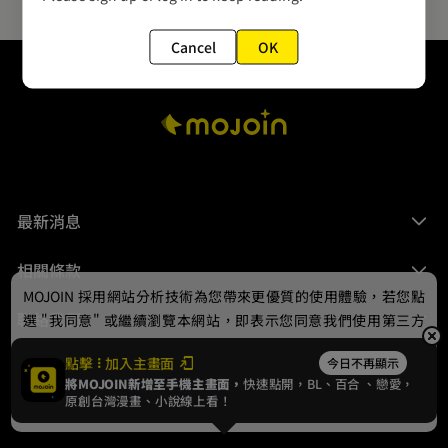
Cancel
OK
最新消息
相關條款
MOJOIN
採用網站分析技術為您帶來更優質的使用體驗，若您點
聯絡我們
選 "我同意" 或繼續瀏覽本網站，即表示您同意我們使用第三方
Cookie，欲瞭解更多資訊請見
隱私權政策
。
點擊
加入主畫面
今日不再顯示
將MOJOIN新增至手機主畫面，
快速點開，BL、
百合
、戀愛，
我同意
原創台灣漫畫、小說線上看！
© 2024 gamania Digital Entertainment Co., Ltd.