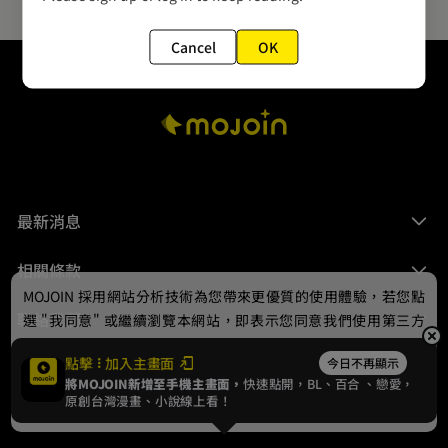
Cancel
OK
最新消息
相關條款
MOJOIN
採用網站分析技術為您帶來更優質的使用體驗，若您點
聯絡我們
選 "我同意" 或繼續瀏覽本網站，即表示您同意我們使用第三方
Cookie，欲瞭解更多資訊請見
隱私權政策
。
點擊
加入主畫面
今日不再顯示
將MOJOIN新增至手機主畫面，
快速點開，BL、
百合
、戀愛，
我同意
原創台灣漫畫、小說線上看！
© 2024 gamania Digital Entertainment Co., Ltd.