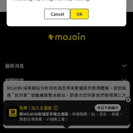
Cancel
OK
最新消息
相關條款
MOJOIN
採用網站分析技術為您帶來更優質的使用體驗，若您點
聯絡我們
選 "我同意" 或繼續瀏覽本網站，即表示您同意我們使用第三方
Cookie，欲瞭解更多資訊請見
隱私權政策
。
點擊
加入主畫面
今日不再顯示
將MOJOIN新增至手機主畫面，
快速點開，BL、
百合
、戀愛，
我同意
原創台灣漫畫、小說線上看！
© 2024 gamania Digital Entertainment Co., Ltd.