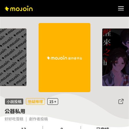
小說投稿
懸疑推理
15 +
公器私用
好好吃雪糕
|
創作者投稿