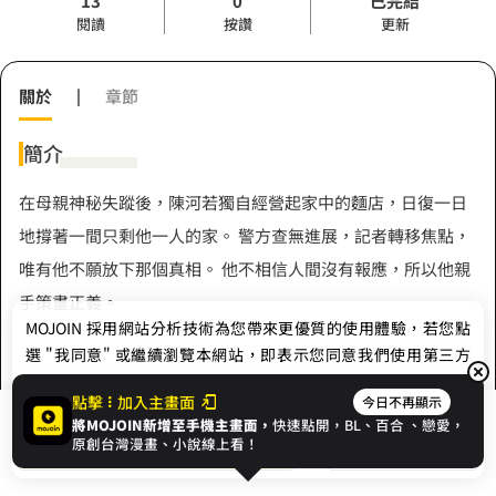
13
0
已完結
閱讀
按讚
更新
關於
|
章節
簡介
在母親神秘失蹤後，陳河若獨自經營起家中的麵店，日復一日
地撐著一間只剩他一人的家。 警方查無進展，記者轉移焦點，
唯有他不願放下那個真相。 他不相信人間沒有報應，所以他親
手策畫正義。
MOJOIN
採用網站分析技術為您帶來更優質的使用體驗，若您點
選 "我同意" 或繼續瀏覽本網站，即表示您同意我們使用第三方
Cookie，欲瞭解更多資訊請見
隱私權政策
。
作者
點擊
加入主畫面
今日不再顯示
將MOJOIN新增至手機主畫面，
快速點開，BL、
百合
、戀愛，
我同意
開始閱讀
收藏
原創台灣漫畫、小說線上看！
好好吃雪糕