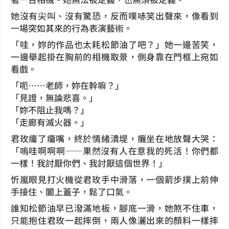
她沒有尖叫、沒有驚恐，反而噗哧笑出聲來，像看到
一場突如其來的行為表演藝術。
「哇，妳的作品也太耗松節油了吧？」她一邊苦笑，
一邊舉起掛在胸前的相機取景，側身靠在門框上宛如
看戲。
「呃……老師，妳在幹嘛？」
「見證，無論悲喜。」
「妳不阻止我嗎？」
「走廊有滅火器。」
君玫癟了癟嘴，終於情緒潰堤，癱坐在地放聲大哭：
「嗚哇啊啊啊——果然沒有人在意我的死活！你們都
一樣！我討厭你們、我討厭這個世界！」
忻嵐眼見打火機從君玫手中滑落，一個箭步撲上前伸
手接住、闔上蓋子，鬆了口氣。
誰知松節油早已潑滿地板，腳底一滑，她煞不住車，
只能抱住君玫一起摔倒，兩人像灑出來的顏料一樣摔