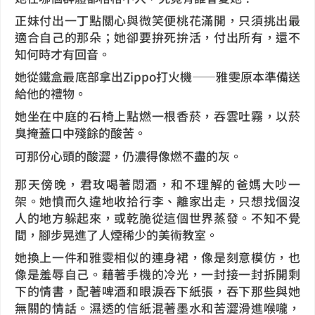
正妹付出一丁點關心與微笑便桃花滿開，只須挑出最
適合自己的那朵；她卻要拚死拚活，付出所有，還不
知何時才有回音。
她從鐵盒最底部拿出Zippo打火機——雅雯原本準備送
給他的禮物。
她坐在中庭的石椅上點燃一根香菸，吞雲吐霧，以菸
臭掩蓋口中殘餘的酸苦。
可那份心頭的酸澀，仍濃得像燃不盡的灰。
那天傍晚，君玫喝著悶酒，和不理解的爸媽大吵一
架。她憤而久違地收拾行李、離家出走，只想找個沒
人的地方躲起來，或乾脆從這個世界蒸發。不知不覺
間，腳步晃進了人煙稀少的美術教室。
她換上一件和雅雯相似的連身裙，像是刻意模仿，也
像是羞辱自己。藉著手機的冷光，一封接一封拆開剩
下的情書，配著啤酒和眼淚吞下紙張，吞下那些與她
無關的情話。濕透的信紙混著墨水和苦澀滑進喉嚨，