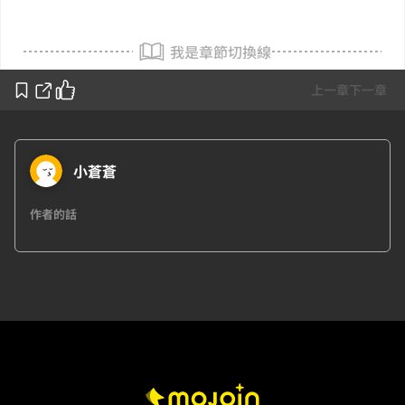
我是章節切換線
上一章
下一章
小蒼蒼
作者的話