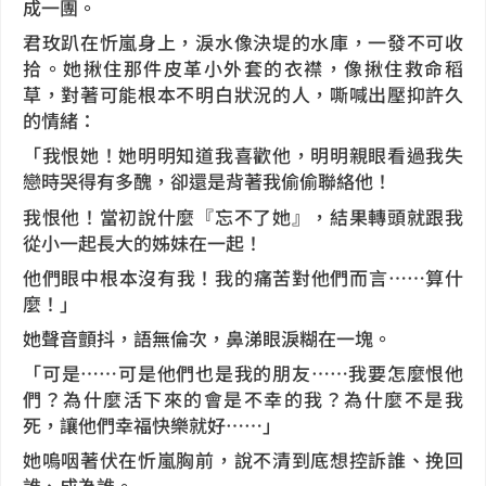
成一團。
君玫趴在忻嵐身上，淚水像決堤的水庫，一發不可收
拾。她揪住那件皮革小外套的衣襟，像揪住救命稻
草，對著可能根本不明白狀況的人，嘶喊出壓抑許久
的情緒：
「我恨她！她明明知道我喜歡他，明明親眼看過我失
戀時哭得有多醜，卻還是背著我偷偷聯絡他！
我恨他！當初說什麼『忘不了她』，結果轉頭就跟我
從小一起長大的姊妹在一起！
他們眼中根本沒有我！我的痛苦對他們而言……算什
麼！」
她聲音顫抖，語無倫次，鼻涕眼淚糊在一塊。
「可是……可是他們也是我的朋友……我要怎麼恨他
們？為什麼活下來的會是不幸的我？為什麼不是我
死，讓他們幸福快樂就好……」
她嗚咽著伏在忻嵐胸前，說不清到底想控訴誰、挽回
誰、成為誰。