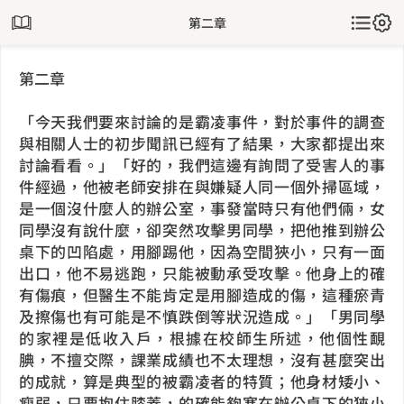
第二章
第二章
「今天我們要來討論的是霸凌事件，對於事件的調查
與相關人士的初步聞訊已經有了結果，大家都提出來
討論看看。」「好的，我們這邊有詢問了受害人的事
件經過，他被老師安排在與嫌疑人同一個外掃區域，
是一個沒什麼人的辦公室，事發當時只有他們倆，女
同學沒有說什麼，卻突然攻擊男同學，把他推到辦公
桌下的凹陷處，用腳踢他，因為空間狹小，只有一面
出口，他不易逃跑，只能被動承受攻擊。他身上的確
有傷痕，但醫生不能肯定是用腳造成的傷，這種瘀青
及擦傷也有可能是不慎跌倒等狀況造成。」「男同學
的家裡是低收入戶，根據在校師生所述，他個性靦
腆，不擅交際，課業成績也不太理想，沒有甚麼突出
的成就，算是典型的被霸凌者的特質；他身材矮小、
瘦弱，只要抱住膝蓋，的確能夠塞在辦公桌下的狹小