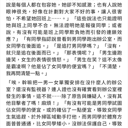
說是每個人都在包容她，她卻不知感激；也有人說她
眼神很兇，好像在計劃對大家不好的事，讓人很害
怕，不希望她回班上……。」「這些說法也只能證明
她與班上同學不合，無法證明她是報復同學；或者
說，有沒有可能是班上同學欺負她而引發的連鎖效
應？」「有同學指認說曾看到男同學跑出辦公室，而
女同學在後面追。」「是追打男同學嗎？」「沒有，
就只是追在後面而已。」「那表情呢？」「男生邊跑
邊笑，女生的表情很憤怒。」「男生在笑？這不太像
是霸凌啊？他是佔了女同學的便宜嗎？」「不清楚，
我再問清楚一點。」
「唉，幹嘛把一男一女單獨安排在沒什麼人的辦公
室？還沒有監視器？連人證也沒有確實看到辦公室裡
發生的事情，這不就……除了原告與嫌疑人，沒有其
他目擊者了嗎！麻煩！」「有沒有可能是男同學試圖
佔女同學的便宜，或的確佔了一點便宜，導致女同學
生氣追趕、於外掃區域動手打他，而男同學於體育方
面普普通通，比女同學矮小，沒辦法保護自己，導致