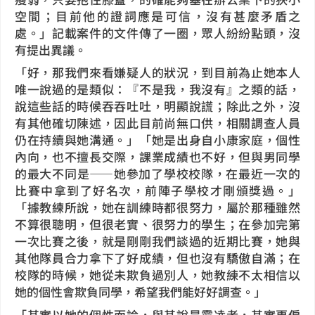
空間；目前他的證詞應是可信，沒有甚麼矛盾之
處。」記載案件的文件傳了一圈，眾人紛紛點頭，沒
有提出異議。
「好，那我們來看嫌疑人的狀況，到目前為止她本人
唯一說過的是類似：『不是我，我沒有』之類的話，
說這些話的時候吞吞吐吐，明顯說謊；除此之外，沒
有其他確切陳述，因此目前尚無口供，相關調查人員
仍在持續與她溝通。」「她是出身自小康家庭，個性
內向，也不擅長交際，課業成績也不好，但與男同學
的最大不同是——她參加了學校校隊，在最近一次的
比賽中拿到了好名次，前陣子學校才剛頒獎過。」
「據教練所說，她在訓練時都很努力，屬於那種雖然
不算很聰明，但很老實、很努力的學生；在參加完第
一次比賽之後，就是剛剛我們談過的近期比賽，她與
其他隊員合力拿下了好成績，但也沒有驕傲自滿；在
校隊的時候，她從未欺負過別人，她教練不太相信以
她的個性會欺負同學，希望我們能好好調查。」
「其實以她的個性而論，與其說是霸凌者，其實更偏