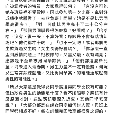
向被霸凌者的特質，大家覺得如何？」「有沒有可能
她在班級裡不受歡迎，因此參加第一次比賽，拿到好
成績後就驕傲了，去欺負班上同學？她是不是比男同
學高很多？」「對，可能比男生高十至二十公分左
右。」「那個男同學長得怎麼樣？好看嗎？」「哈哈
哈，沒有，很一般，不算好看；應該是不會有感情糾
紛吧？他們都才十歲。」「也不一定吧！或者那個男
生欺負過女生嗎？女生長得好看嗎？」「你怎麼一直
歪到感情問題上？她校隊的，又黑又瘦，沒有漂亮；
應該是不至於被男同學欺負。」「他們都還屬於兒
童，尚未進入青春期，男生力量不一定有優勢，何況
女生常常鍛鍊體能，又比男同學高，的確能達成壓制
男性的可能性。」
「所以大家還是覺得女同學霸凌男同學比較有可能？
但她欺負男生的動機是什麼？看不順眼嗎？應該有什
麼原因才對，這點應該要深入追查。其他同學怎麼
說？」「大部分都是在說女同學如何討人厭，與班上
同學都相處不好，每次訓練完回教室都很臭之類的，