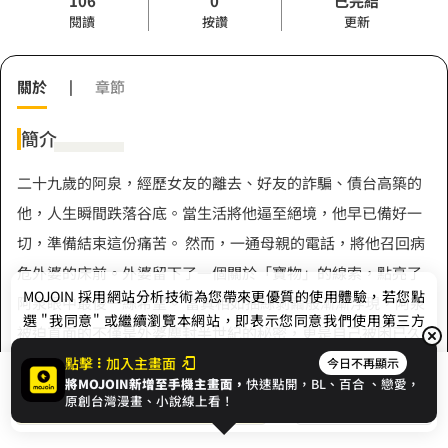
106
0
已完結
閱讀
按讚
更新
關於
|
章節
簡介
二十九歲的阿泉，經歷女友的離去、好友的詐騙、債台高築的
他，人生瞬間跌落谷底。當生活將他逼至絕境，他早已備好一
切，準備結束這份痛苦。 然而，一通母親的電話，將他召回病
危外婆的床前。外婆留下了一個關於「寶物」的線索，點亮了
MOJOIN
採用網站分析技術為您帶來更優質的使用體驗，若您點
阿泉眼中最後一絲希望。 當真相如抽絲剝繭般漸漸浮現，阿泉
選 "我同意" 或繼續瀏覽本網站，即表示您同意我們使用第三方
被迫直面的不僅是外婆塵封半世紀的秘密，更是自己被困已久
Cookie，欲瞭解更多資訊請見
隱私權政策
。
的內心。 他能否在那份古老而深沉的愛中，找到重新站起來的
點擊
加入主畫面
今日不再顯示
將MOJOIN新增至手機主畫面，
快速點開，BL、
百合
、戀愛，
展開全部
勇氣？
我同意
開始閱讀
收藏
原創台灣漫畫、小說線上看！